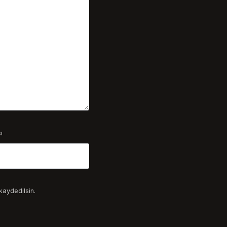
i
kaydedilsin.