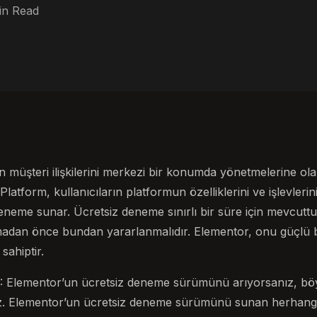
in Read
ın müşteri ilişkilerini merkezi bir konumda yönetmelerine o
atform, kullanıcıların platformun özelliklerini ve işlevlerini
eneme sunar. Ücretsiz deneme sınırlı bir süre için mevcutt
olmadan önce bundan yararlanmalıdır. Elementor, onu güçlü
 sahiptir.
ementor’un ücretsiz deneme sürümünü arıyorsanız, böyle
z. Elementor’un ücretsiz deneme sürümünü sunan herhangi 