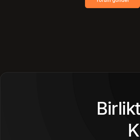
Birli
K