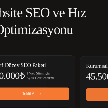
site SEO ve Hız
Optimizasyonu
eri Düzey SEO Paketi
Kurumsal
0.000₺
45.50
1 Web Sitesi için
Aylık Ücretlendirme
Teklif Alınız