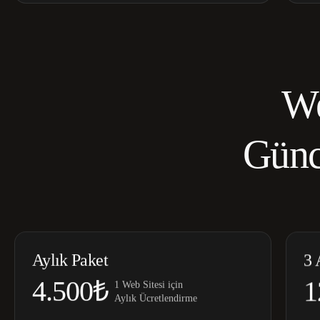
We
Günc
Aylık Paket
3 
4.500₺
1
1 Web Sitesi için
Aylık Ücretlendirme