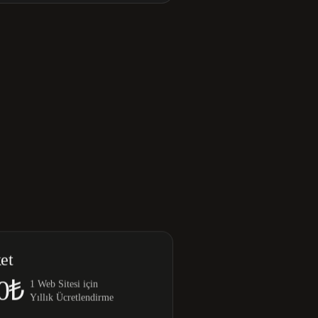
et
0₺
1 Web Sitesi için
Yıllık Ücretlendirme