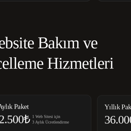
bsite Bakım ve
elleme Hizmetleri
Aylık Paket
Yıllık Pak
2.500₺
36.00
1 Web Sitesi için
3 Aylık Ücretlendirme