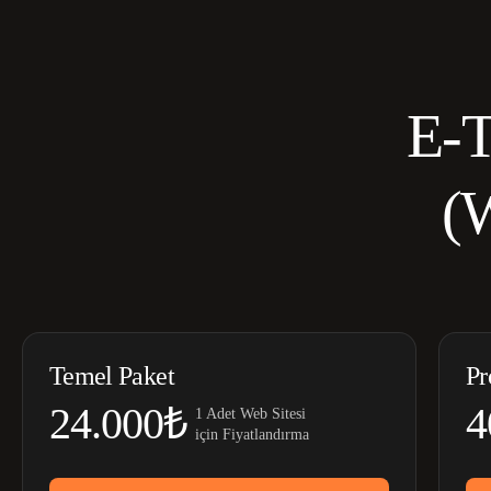
E-T
(
Temel Paket
Pr
24.000₺
4
1 Adet Web Sitesi
için Fiyatlandırma