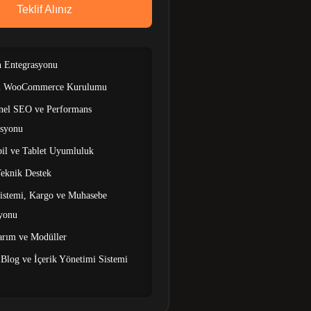
Teklif Alınız
 Entegrasyonu
ı WooCommerce Kurulumu
nel SEO ve Performans
asyonu
l ve Tablet Uyumluluk
Teknik Destek
stemi, Kargo ve Muhasebe
yonu
arım ve Modüller
 Blog ve İçerik Yönetimi Sistemi