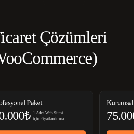
icaret Çözümleri
WooCommerce)
ofesyonel Paket
Kurumsal
0.000₺
75.00
1 Adet Web Sitesi
için Fiyatlandırma