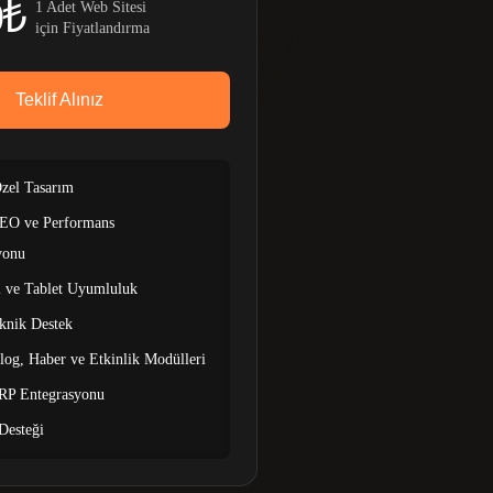
0₺
1 Adet Web Sitesi
için Fiyatlandırma
Teklif Alınız
zel Tasarım
SEO ve Performans
yonu
 ve Tablet Uyumluluk
eknik Destek
log, Haber ve Etkinlik Modülleri
P Entegrasyonu
Desteği