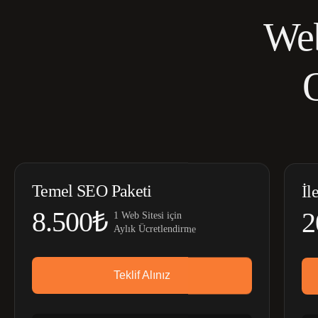
Web
Temel SEO Paketi
İl
8.500₺
2
1 Web Sitesi için
Aylık Ücretlendirme
Teklif Alınız