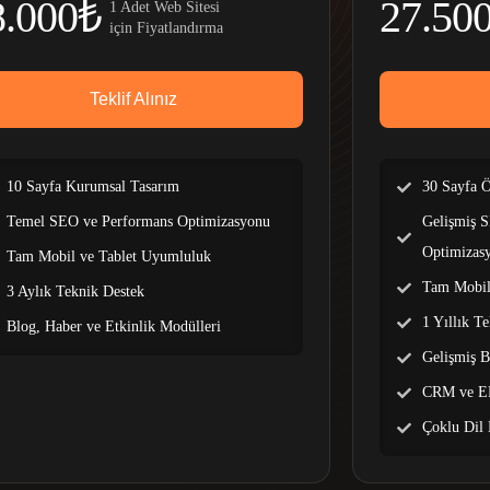
8.000₺
27.50
1 Adet Web Sitesi
için Fiyatlandırma
Teklif Alınız
10 Sayfa Kurumsal Tasarım
30 Sayfa Ö
Temel SEO ve Performans Optimizasyonu
Gelişmiş 
Optimizas
Tam Mobil ve Tablet Uyumluluk
Tam Mobil
3 Aylık Teknik Destek
1 Yıllık T
Blog, Haber ve Etkinlik Modülleri
Gelişmiş B
CRM ve ER
Çoklu Dil 