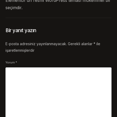
Elementor’un resmi WordPress teması mükemmel bir
seçimdir.
Bir yanıt yazın
E-posta adresiniz yayınlanmayacak.
Gerekli alanlar
*
ile
işaretlenmişlerdir
Yorum
*