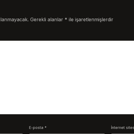
nlanmayacak.
Gerekli alanlar
*
ile işaretlenmişlerdir
E-posta
*
İnternet sites