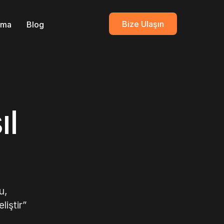
Bize Ulaşın
ırma
Blog
ıl
u,
liştir”