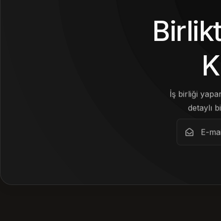
Birli
K
İş birliği yap
detaylı bi