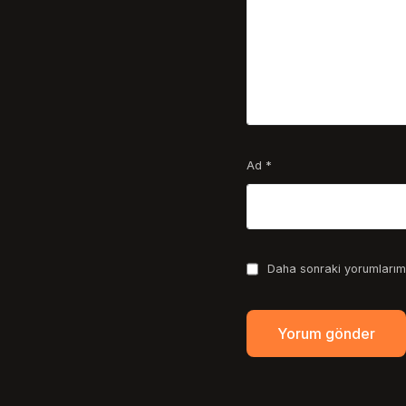
Ad
*
Daha sonraki yorumlarımd