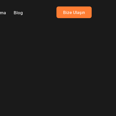
Bize Ulaşın
ırma
Blog