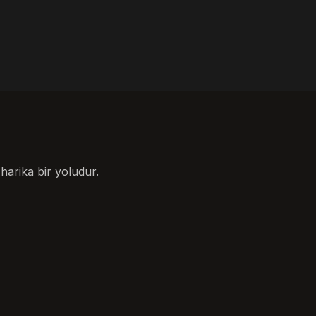
harika bir yoludur.