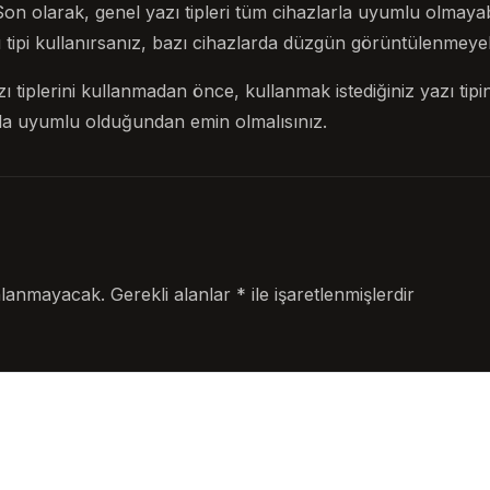
on olarak, genel yazı tipleri tüm cihazlarla uyumlu olmayab
ı tipi kullanırsanız, bazı cihazlarda düzgün görüntülenmeyebi
ı tiplerini kullanmadan önce, kullanmak istediğiniz yazı tipi
rla uyumlu olduğundan emin olmalısınız.
nlanmayacak.
Gerekli alanlar
*
ile işaretlenmişlerdir