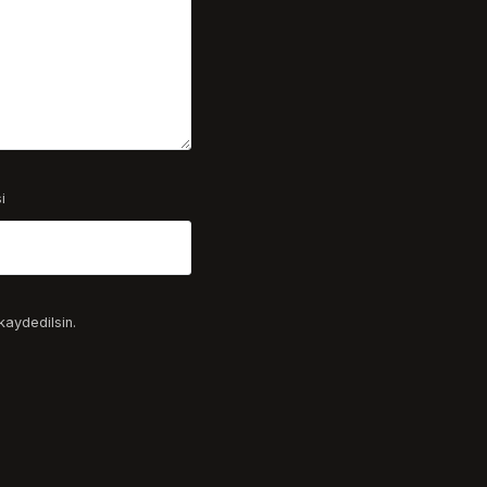
i
kaydedilsin.