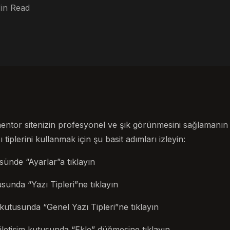
in Read
ementor sitenizin profesyonel ve şık görünmesini sağlamanın 
tiplerini kullanmak için şu basit adımları izleyin:
ünde “Ayarlar”a tıklayın
tusunda “Yazı Tipleri”ne tıklayın
im kutusunda “Genel Yazı Tipleri”ne tıklayın
” iletişim kutusunda “Ekle” düğmesine tıklayın