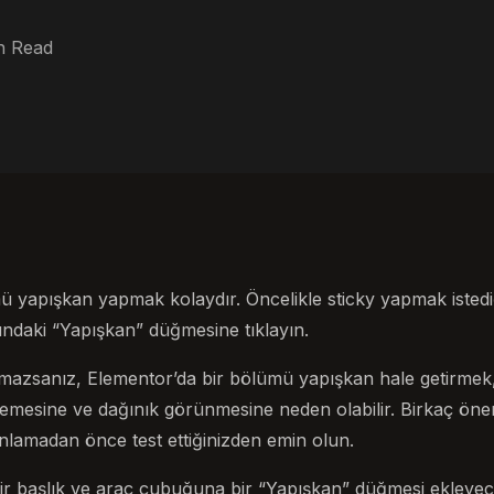
n Read
ü yapışkan yapmak kolaydır. Öncelikle sticky yapmak istedi
daki “Yapışkan” düğmesine tıklayın.
mazsanız, Elementor’da bir bölümü yapışkan hale getirmek, 
esine ve dağınık görünmesine neden olabilir. Birkaç önem
yınlamadan önce test ettiğinizden emin olun.
r başlık ve araç çubuğuna bir “Yapışkan” düğmesi ekleyece