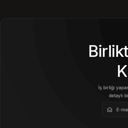
Birli
K
İş birliği yap
detaylı bi