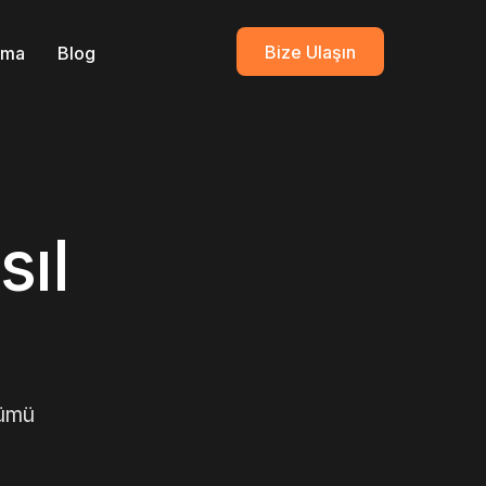
Bize Ulaşın
ırma
Blog
sıl
lümü