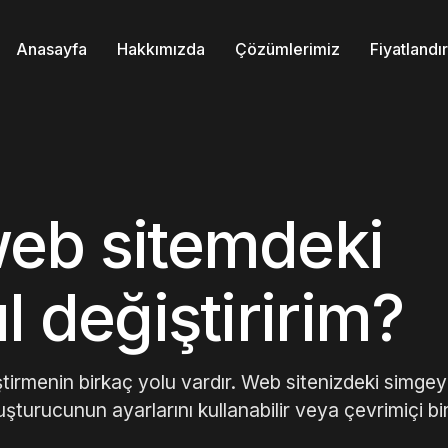
Anasayfa
Hakkımızda
Çözümlerimiz
Fiyatland
eb sitemdeki
l değiştiririm?
irmenin birkaç yolu vardır. Web sitenizdeki simgey
şturucunun ayarlarını kullanabilir veya çevrimiçi bi