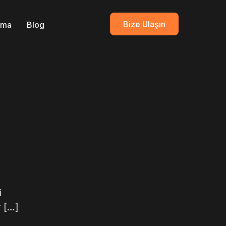
Bize Ulaşın
ırma
Blog
i
r […]