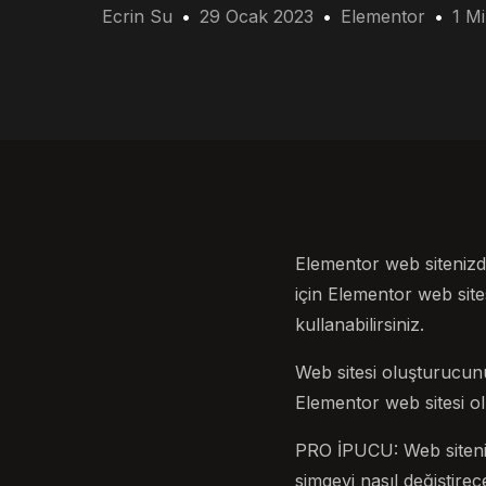
Ecrin Su
29 Ocak 2023
Elementor
1 M
Elementor web sitenizde
için Elementor web site
kullanabilirsiniz.
Web sitesi oluşturucun
Elementor web sitesi o
PRO İPUCU: Web siteniz
simgeyi nasıl değiştirec