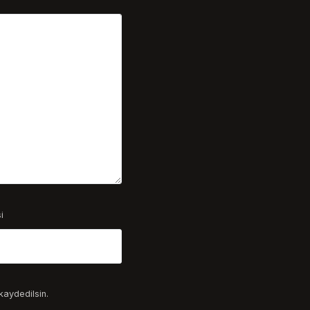
i
kaydedilsin.