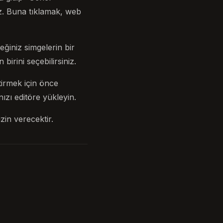
iz. Buna tıklamak, web
eğiniz simgelerin bir
birini seçebilirsiniz.
tirmek için önce
ızı editöre yükleyin.
zin verecektir.