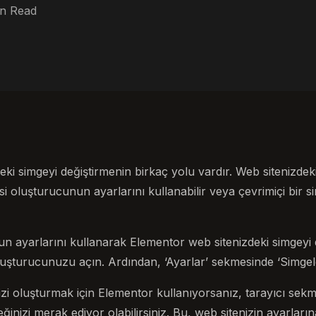
in Read
ki simgeyi değiştirmenin birkaç yolu vardır. Web sitenizdek
si oluşturucunun ayarlarını kullanabilir veya çevrimiçi bir s
un ayarlarını kullanarak Elementor web sitenizdeki simgeyi 
luşturucunuzu açın. Ardından, ‘Ayarlar’ sekmesinde ‘Simgele
i oluşturmak için Elementor kullanıyorsanız, tarayıcı se
eğinizi merak ediyor olabilirsiniz. Bu, web sitenizin ayarları