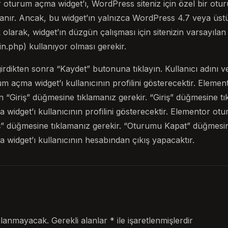
oturum açma widget’ı, WordPress siteniz için özel bir ot
anır. Ancak, bu widget’ın yalnızca WordPress 4.7 veya üst
 olarak, widget’ın düzgün çalışması için sitenizin varsayı
n.php) kullanıyor olması gerekir.
 girdikten sonra “Kaydet” butonuna tıklayın. Kullanıcı adını v
m açma widget’ı kullanıcının profilini gösterecektir. Elem
in “Giriş” düğmesine tıklamanız gerekir. “Giriş” düğmesine tı
widget’ı kullanıcının profilini gösterecektir. Elementor o
ış” düğmesine tıklamanız gerekir. “Oturumu Kapat” düğmesin
widget’ı kullanıcının hesabından çıkış yapacaktır.
nlanmayacak.
Gerekli alanlar
*
ile işaretlenmişlerdir