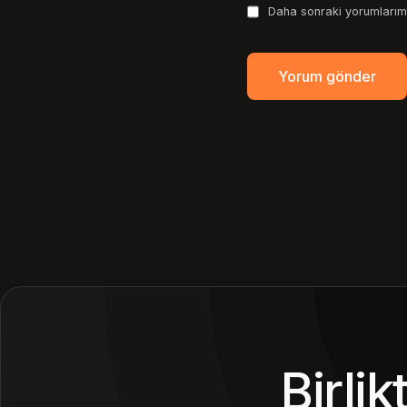
Daha sonraki yorumlarımd
Birli