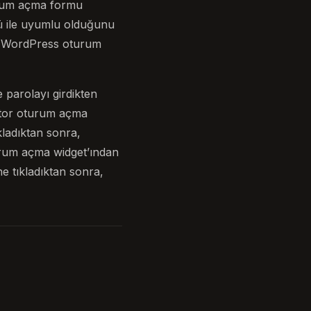
urum açma formu
ü ile uyumlu olduğunu
lan WordPress oturum
e parolayı girdikten
entor oturum açma
kladıktan sonra,
turum açma widget’ından
e tıkladıktan sonra,