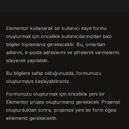
Elementor kullanarak bir kullanıcı kayıt formu
oluşturmak için öncelikle kullanıcılarınızdan bazı
bilgiler toplamanız gerekecektir. Bu, onlardan
adlarını, e-posta adreslerini ve şifrelerini vermelerini
isteyerek yapılabilir.
Bu bilgilere sahip olduğunuzda, formunuzu
oluşturmaya başlayabilirsiniz.
Formunuzu oluşturmak için öncelikle yeni bir
Elementor projesi oluşturmanız gerekecek. Projenizi
oluşturduktan sonra, projenize yeni bir form öğesi
eklemeniz gerekecektir.