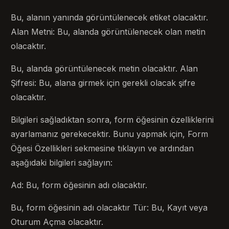
Bu, alanın yanında görüntülenecek etiket olacaktır.
Alan Metni: Bu, alanda görüntülenecek olan metin
olacaktır.
Bu, alanda görüntülenecek metin olacaktır. Alan
Şifresi: Bu, alana girmek için gerekli olacak şifre
olacaktır.
Bilgileri sağladıktan sonra, form öğesinin özelliklerini
ayarlamanız gerekecektir. Bunu yapmak için, Form
Öğesi Özellikleri sekmesine tıklayın ve ardından
aşağıdaki bilgileri sağlayın:
Ad: Bu, form öğesinin adı olacaktır.
Bu, form öğesinin adı olacaktır Tür: Bu, Kayıt veya
Oturum Açma olacaktır.