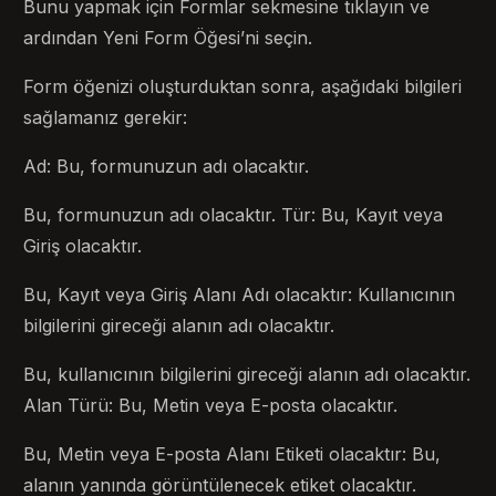
Bunu yapmak için Formlar sekmesine tıklayın ve
ardından Yeni Form Öğesi’ni seçin.
Form öğenizi oluşturduktan sonra, aşağıdaki bilgileri
sağlamanız gerekir:
Ad: Bu, formunuzun adı olacaktır.
Bu, formunuzun adı olacaktır. Tür: Bu, Kayıt veya
Giriş olacaktır.
Bu, Kayıt veya Giriş Alanı Adı olacaktır: Kullanıcının
bilgilerini gireceği alanın adı olacaktır.
Bu, kullanıcının bilgilerini gireceği alanın adı olacaktır.
Alan Türü: Bu, Metin veya E-posta olacaktır.
Bu, Metin veya E-posta Alanı Etiketi olacaktır: Bu,
alanın yanında görüntülenecek etiket olacaktır.