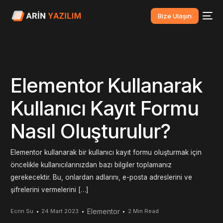
Bize Ulaşın
Elementor Kullanarak
Kullanıcı Kayıt Formu
Nasıl Oluşturulur?
Elementor kullanarak bir kullanıcı kayıt formu oluşturmak için
öncelikle kullanıcılarınızdan bazı bilgiler toplamanız
gerekecektir. Bu, onlardan adlarını, e-posta adreslerini ve
şifrelerini vermelerini […]
Elementor
Ecrin Su
24 Mart 2023
2 Min Read