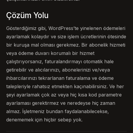
Çözüm Yolu
Gösterdiğimiz gibi, WordPress’te yinelenen ödemeleri
ayarlamak kolaydır ve size işlem ücretlerinin ötesinde
bir kuruşa mal olması gerekmez. Bir abonelik hizmeti
veya ödeme duvarı korumalı bir hizmet
çalıştırıyorsanız, faturalandırmayı otomatik hale
getirebilir ve alıcılarınızı, abonelerinizi ve/veya
ihbarcılarınızı tekrarlanan faturalama ve ödeme
talepleriyle rahatsız etmekten kaçınabilirsiniz. Ve her
şeyi ayarlamak çok az veya hiç kısa kod parametre
ayarlaması gerektirmez ve neredeyse hiç zaman
almaz. İşletmeniz bundan faydalanabilecekse,
denememek için hiçbir sebep yok.