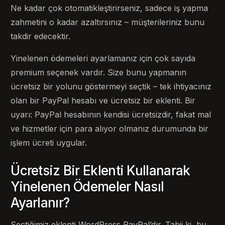
Ne kadar çok otomatikleştirirseniz, sadece iş yapma
zahmetini o kadar azaltırsınız – müşterileriniz bunu
takdir edecektir.
Yinelenen ödemeleri ayarlamanız için çok sayıda
premium seçenek vardır. Size bunu yapmanın
ücretsiz bir yolunu göstermeyi seçtik – tek ihtiyacınız
olan bir PayPal hesabı ve ücretsiz bir eklenti. Bir
uyarı: PayPal hesabının kendisi ücretsizdir, fakat mal
ve hizmetler için para alıyor olmanız durumunda bir
işlem ücreti uygular.
Ücretsiz Bir Eklenti Kullanarak
Yinelenen Ödemeler Nasıl
Ayarlanır?
Seçtiğimiz eklenti WordPress PayPal’dır. Tabii ki, bu