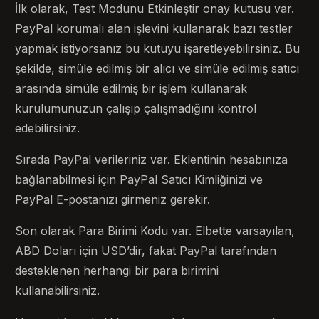
İlk olarak, Test Modunu Etkinleştir onay kutusu var.
PayPal korumalı alan işlevini kullanarak bazı testler
yapmak istiyorsanız bu kutuyu işaretleyebilirsiniz. Bu
şekilde, simüle edilmiş bir alıcı ve simüle edilmiş satıcı
arasında simüle edilmiş bir işlem kullanarak
kurulumunuzun çalışıp çalışmadığını kontrol
edebilirsiniz.
Sırada PayPal verileriniz var. Eklentinin hesabınıza
bağlanabilmesi için PayPal Satıcı Kimliğinizi ve
PayPal E-postanızı girmeniz gerekir.
Son olarak Para Birimi Kodu var. Elbette varsayılan,
ABD Doları için USD’dir, fakat PayPal tarafından
desteklenen herhangi bir para birimini
kullanabilirsiniz.