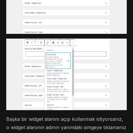
Başka bir widget alanını açıp kullanmak istiyorsanız,
o widget alanının adının yanındaki simgeye tıklamanız