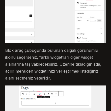
Blok araç çubuğunda bulunan dalgalı görünümlü
ikonu seçerseniz, farklı widget’ları diğer widget
alanlarına taşıyabileceksiniz. Üzerine tıkladığınızda,
açılır menüden widget’ınızı yerleştirmek istediğiniz
alanı seçmeniz yeterlidir.