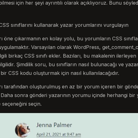
ebilmesi için her şeyi ayrıntılı olarak açıklıyoruz. Bunu söy
SS sınıflarını kullanarak yazar yorumlarını vurgulayın
ı öne çıkarmanın en kolay yolu, bu yorumların CSS sınıfla
uygulamaktır. Varsayılan olarak WordPress, get_comment_cla
gili birkaç CSS sınıfı ekler. Bazıları, bu makalenin ilerleye
ilgilidir. Şimdilik soru, bu sınıfların nasıl bulunacağı ve yaz
ir CSS kodu oluşturmak için nasıl kullanılacağıdır.
arı tarafından oluşturulmuş en az bir yorum içeren bir gönd
. Daha sonra gönderi yazarının yorumu içinde herhangi bir y
 seçeneğini seçin.