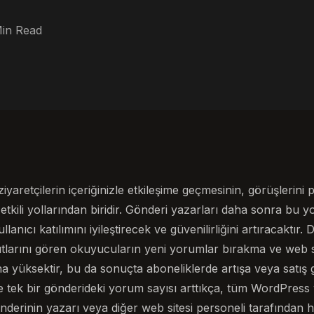
Min Read
yaretçilerin içeriğinizle etkileşime geçmesinin, görüşlerini
etkili yollarından biridir. Gönderi yazarları daha sonra bu 
llanıcı katılımını iyileştirecek ve güvenilirliğini artıracaktır
nıtlarını gören okuyucuların yeni yorumlar bırakma ve web 
ha yüksektir, bu da sonuçta aboneliklerde artışa veya satış g
kte tek bir gönderideki yorum sayısı arttıkça, tüm WordPress
derinin yazarı veya diğer web sitesi personeli tarafından ha