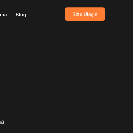
Bize Ulaşın
ırma
Blog
ha