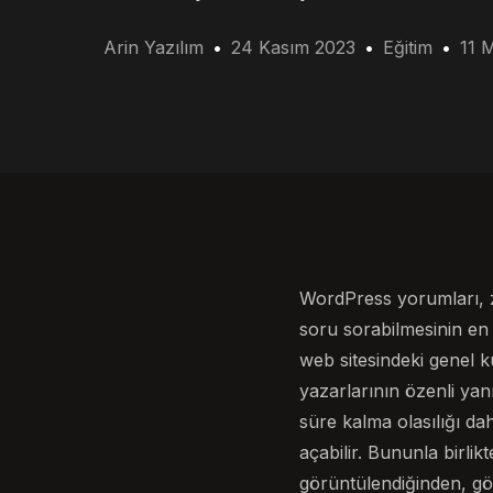
Arin Yazılım
24 Kasım 2023
Eğitim
11 
WordPress yorumları, zi
soru sorabilmesinin en 
web sitesindeki genel ku
yazarlarının özenli ya
süre kalma olasılığı da
açabilir. Bununla birli
görüntülendiğinden, gön