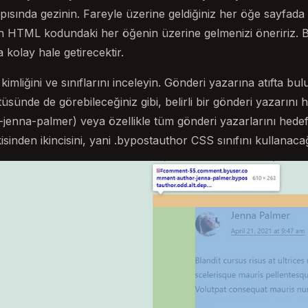
sında gezinin. Fareyle üzerine geldiğiniz her öğe sayfad
ken HTML kodundaki her öğenin üzerine gelmenizi öneririz
kolay hale getirecektir.
mliğini ve sınıflarını inceleyin. Gönderi yazarına atıfta bul
sünde de görebileceğiniz gibi, belirli bir gönderi yazarını h
jenna-palmer) veya özellikle tüm gönderi yazarlarını hedefl
İkisinden ikincisini, yani .bypostauthor CSS sınıfını kullanaca