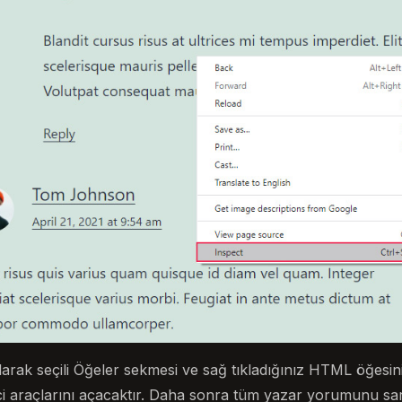
arak seçili Öğeler sekmesi ve sağ tıkladığınız HTML öğesin
tirici araçlarını açacaktır. Daha sonra tüm yazar yorumunu 