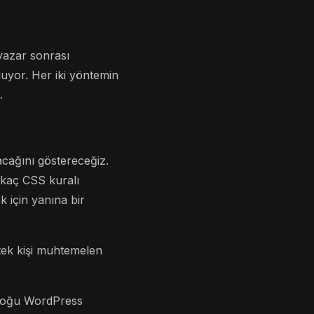
 yazar sonrası
luyor. Her iki yöntemin
.
cağını göstereceğiz.
rkaç CSS kuralı
 için yanına bir
 tek kişi muhtemelen
, çoğu WordPress