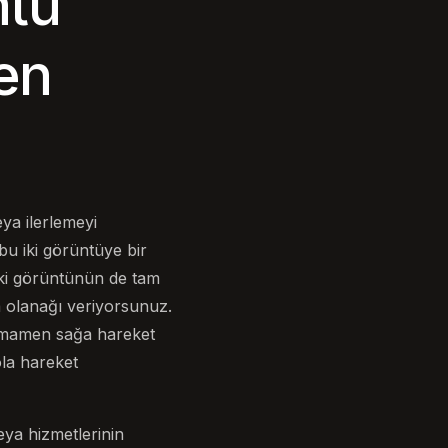
ntü
en
eya ilerlemeyi
bu iki görüntüye bir
 iki görüntünün de tam
ma olanağı veriyorsunuz.
e tamamen sağa hareket
ola hareket
eya hizmetlerinin