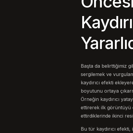
Öncesi
Kaydır
Yararlı
Başta da belirttiğimiz g
sergilemek ve vurgulama
kaydırıcı efekti ekleye
boyutunu ortaya çıkarma
Örneğin kaydırıcı yatay
ettirerek ilk görüntüyü
ettirdiklerinde ikinci res
Bu tür kaydırıcı efekti,