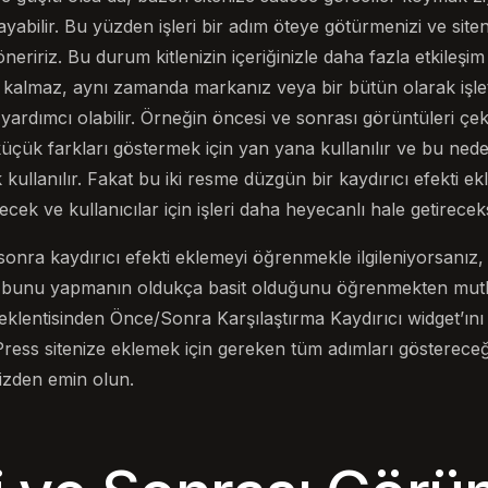
yabilir. Bu yüzden işleri bir adım öteye götürmenizi ve siteni
eririz. Bu durum kitlenizin içeriğinizle daha fazla etkileş
a kalmaz, aynı zamanda markanız veya bir bütün olarak işl
e yardımcı olabilir. Örneğin öncesi ve sonrası görüntüleri çek
küçük farkları göstermek için yan yana kullanılır ve bu neden
k kullanılır. Fakat bu iki resme düzgün bir kaydırıcı efekti 
recek ve kullanıcılar için işleri daha heyecanlı hale getireceks
nra kaydırıcı efekti eklemeyi öğrenmekle ilgileniyorsanız, 
ız bunu yapmanın oldukça basit olduğunu öğrenmekten mutl
klentisinden Önce/Sonra Karşılaştırma Kaydırıcı widget’ını
dPress sitenize eklemek için gereken tüm adımları gösterece
izden emin olun.