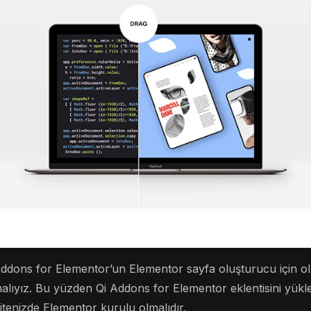
dons for Elementor’un Elementor sayfa oluşturucu için olu
malıyız. Bu yüzden Qi Addons for Elementor eklentisini yü
enizde Elementor kurulu olmalıdır.