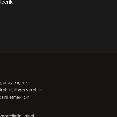
içerik
 gücüyle içerik
ebilir, ilham verebilir
dahil etmek için
etçilerin ilgisini