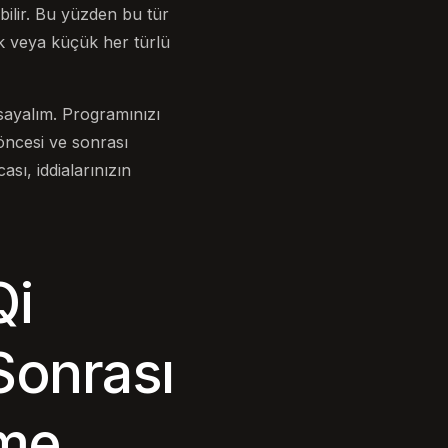
labilir. Bu yüzden bu tür
yük veya küçük her türlü
rsayalım. Programınızı
öncesi ve sonrası
ası, iddialarınızın
Qi
Sonrası
eme