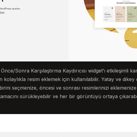
nce/Sonra Karşılaştırma Kaydırıcısı widget’ı etkileşimli karş
olaylıkla resim eklemek için kullanılabilir. Yatay ve dikey 
rini seçmenize, öncesi ve sonrası resimlerinizi eklemenize
utamacını sürükleyebilir ve her bir görüntüyü ortaya çıkarabi