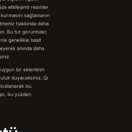
ze etkileşimli resimler
im kurmasını sağlamanın
etmeniz hakkında daha
in. Bu tür görüntüler,
le genellikle basit
ekleyerek anında daha
iniz.
uygun bir eklentinin
uluk duyacaksınız. Qi
 kullanarak bu
ğiz, bu yüzden