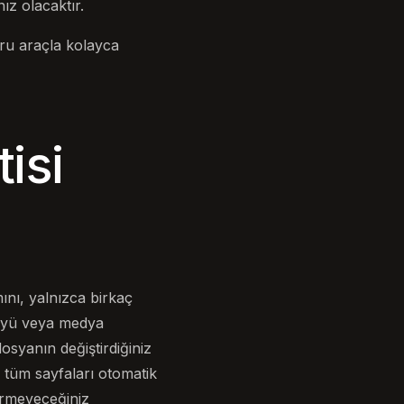
ız olacaktır.
ru araçla kolayca
isi
ını, yalnızca birkaç
tüyü veya medya
osyanın değiştirdiğiniz
 tüm sayfaları otomatik
görmeyeceğiniz