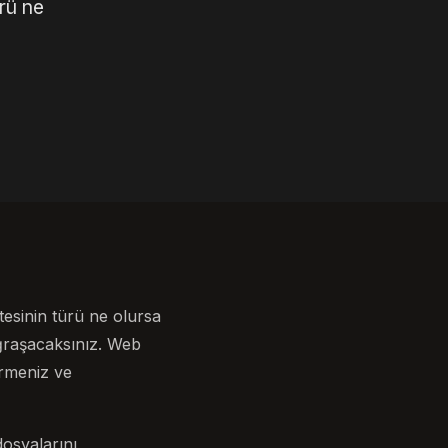
ürü ne
itesinin türü ne olursa
ğraşacaksınız. Web
tirmeniz ve
dosyalarını