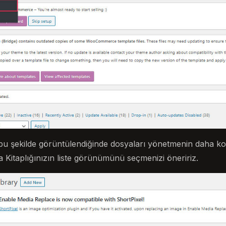
t bu şekilde görüntülendiğinde dosyaları yönetmenin daha k
Kitaplığınızın liste görünümünü seçmenizi öneririz.