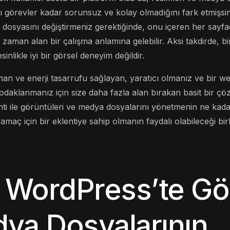
ı görevler kadar sorunsuz ve kolay olmadığını fark etmişsin
osyasını değiştirmeniz gerektiğinde, onu içeren her sayfa
 zaman alan bir çalışma anlamına gelebilir. Aksi takdirde, b
inlikle iyi bir görsel deneyim değildir.
an ve enerji tasarrufu sağlayan, yaratıcı olmanız ve bir web
odaklanmanız için size daha fazla alan bırakan basit bir çö
enti ile görüntüleri ve medya dosyalarını yönetmenin ne ka
maç için bir eklentiye sahip olmanın faydalı olabileceği b
WordPress’te Gö
ya Dosyalarının