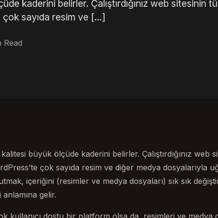
üde kaderini belirler. Çalıştırdığınız web sitesinin t
 çok sayıda resim ve […]
n Read
 kalitesi büyük ölçüde kaderini belirler. Çalıştırdığınız web s
dPress’te çok sayıda resim ve diğer medya dosyalarıyla u
 tutmak, içeriğini (resimler ve medya dosyaları) sık sık değiş
 anlamına gelir.
k kullanıcı dostu bir platform olsa da, resimleri ve medya 