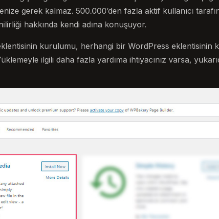
ize gerek kalmaz. 500.000’den fazla aktif kullanıcı tarafın
nilirliği hakkında kendi adına konuşuyor.
lentisinin kurulumu, herhangi bir WordPress eklentisinin k
üklemeyle ilgili daha fazla yardıma ihtiyacınız varsa, yukarı