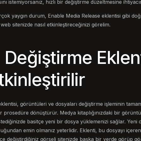
nı istemiyorsanız, hızlı bir değiştirme düzeltmesine ihtiyacın
rçok yaygın durum, Enable Media Release eklentisi gibi doğ
 web sitenizde nasıl etkinleştireceğinizi görelim.
Değiştirme Eklent
kinleştirilir
entisi, görüntüleri ve dosyaları değiştirme işleminin tamam
 bir prosedüre dönüştürür. Medya kitaplığınızdaki bir görün
tediğinizde basitçe yeni bir dosya yüklemenizi sağlar. Yeni d
uğundan emin olmanız yeterlidir. Eklenti, bu dosyayı içeren
ce değiştirdiğiniz görseli sitenizde başka bir yerde görüp 