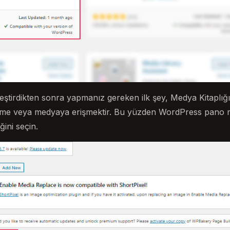
nleştirdikten sonra yapmanız gereken ilk şey, Medya Kitaplığ
resme veya medyaya erişmektir. Bu yüzden WordPress pan
ğini seçin.