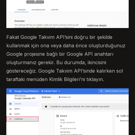
Fakat Google Takvim API’sini doğru bir şekilde
kullanmak için ona veya daha önce oluşturduğunuz
Google projesine bağlı bir Google API anahtarı
oluşturmanız gerekir. Bu durumda, ikincisini
göstereceğiz. Google Takvim API’sinde kalırken sol
taraftaki menüden Kimlik Bilgileri’ni tıklayın.