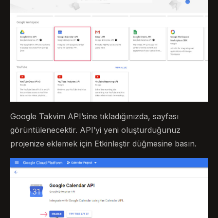
Google Takvim API’sine tıkladığınızda, sayfası
görüntülenecektir. API’yi yeni oluşturduğunuz
projenize eklemek için Etkinleştir düğmesine basın.