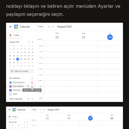
noktayı tıklayın ve beliren açılır menüden Ayarlar ve
paylaşım seçeneğini seçin.