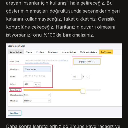
arayan insanlar için kullanışlı hale getireceğiz. Bu
gösterimin amaçları doğrultusunda seçeneklerin geri
kalanını kullanmayacağız, fakat dikkatinizi Genişlik
kontrolüne çekeceğiz. Haritanızın duyarlı olmasını
istiyorsanız, onu %100’de bırakmalısınız.
Daha sonra İşaretçileriniz bölümüne kaydıracağız ve