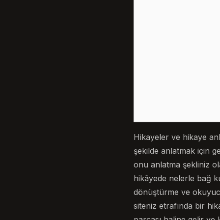
Hikayeler ve hikaye anla
şekilde anlatmak için ge
onu anlatma şekliniz olab
hikâyede nelerle bağ ku
dönüştürme ve okuyucu
siteniz etrafında bir 
parçası haline gelir ve