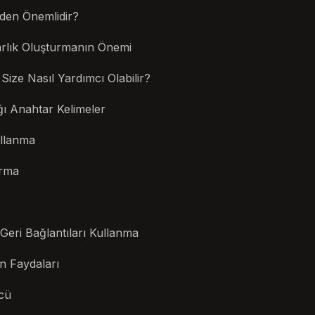
eden Önemlidir?
Varlık Oluşturmanın Önemi
r Size Nasıl Yardımcı Olabilir?
ı Anahtar Kelimeler
ullanma
urma
e Geri Bağlantıları Kullanma
n Faydaları
cü