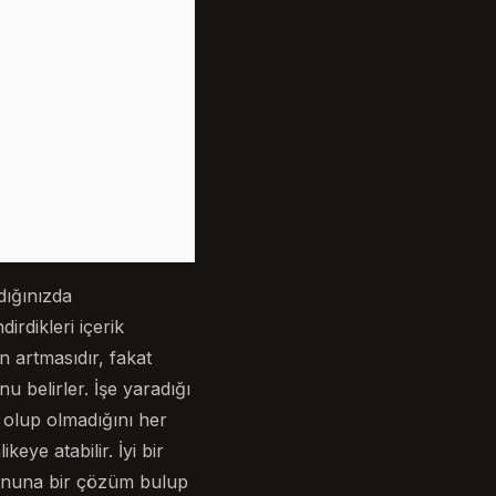
dığınızda
irdikleri içerik
n artmasıdır, fakat
u belirler. İşe yaradığı
n olup olmadığını her
keye atabilir. İyi bir
rununa bir çözüm bulup