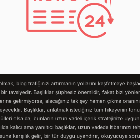
olmak, blog trafiğinizi artırmanın yollarını keşfetmeye başla
 tavsiyedir. Başlıklar şüphesiz önemlidir, fakat bizi yönlend
yerine getirmiyorsa, alacağınız tek şey hemen çıkma oranını
eyecektir. Başlıklar, anlatmak istediğiniz tüm hikayenin tonun
ülleri olsa da, bunların uzun vadeli içerik stratejinize uygu
a kalıcı ama yanıltıcı başlıklar, uzun vadede itibarınızı tehli
suna karşılık gelir, bir tür duygu uyandırır, okuyucuya so