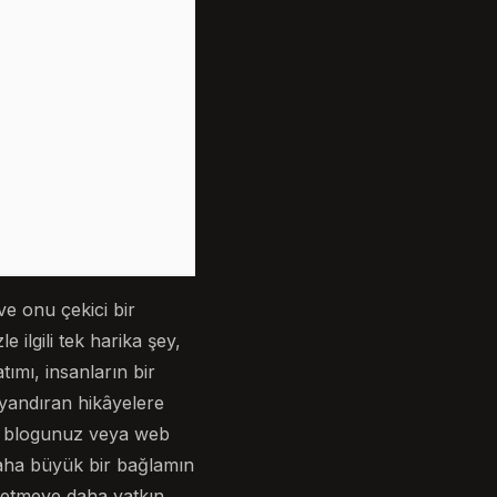
ve onu çekici bir
 ilgili tek harika şey,
atımı, insanların bir
uyandıran hikâyelere
, blogunuz veya web
daha büyük bir bağlamın
issetmeye daha yatkın