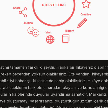
tımı tamamen farklı iki şeydir. Harika bir hikayeniz olabilir 
reken beceriden yoksun olabilirsiniz. Öte yandan, hikayenizle
ilir. İyi haber şu ki ikisine de sahip olabilirsiniz. Hikâye anl
rabileceklerini fark etme, sıradan olayları ve konuları ilgi 
ların kalplerinde duygular uyandırma sanatıdır. Markanız
hikaye oluşturmayı başarırsanız, oluşturduğunuz tüm içerik 
 kullanıcılar kendilerini daha büyük bir şeyin parçası gibi h