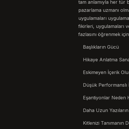
tam anlamıyla her tür b
pazarlama uzmanı olma
uygulamaları uygulamak 
fikirleri, uygulamaları
fazlasını öğrenmek için
Başlıkların Gücü
Hikaye Anlatma Sana
Eskimeyen İçerik Ol
Düşük Performanslı İç
Eşantiyonlar Neden 
Daha Uzun Yazıları
Kitlenizi Tanımanın D