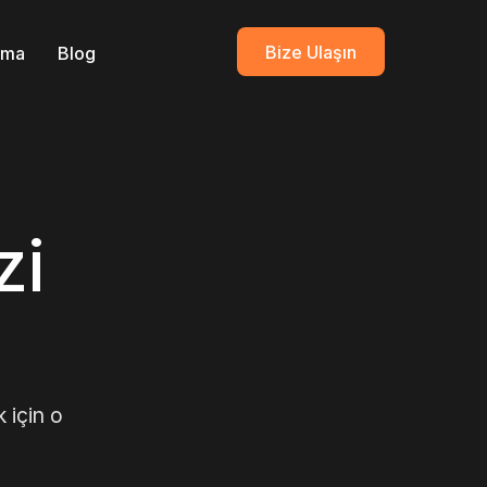
Bize Ulaşın
ırma
Blog
zi
 için o