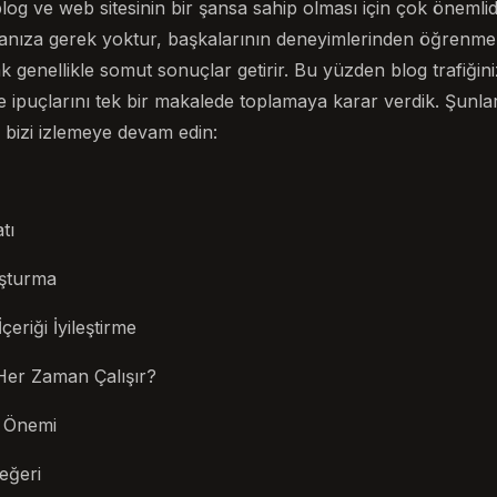
log ve web sitesinin bir şansa sahip olması için çok önemlid
nıza gerek yoktur, başkalarının deneyimlerinden öğrenmek
genellikle somut sonuçlar getirir. Bu yüzden blog trafiğinizi
 ve ipuçlarını tek bir makalede toplamaya karar verdik. Şunl
 bizi izlemeye devam edin:
tı
uşturma
eriği İyileştirme
Her Zaman Çalışır?
n Önemi
eğeri