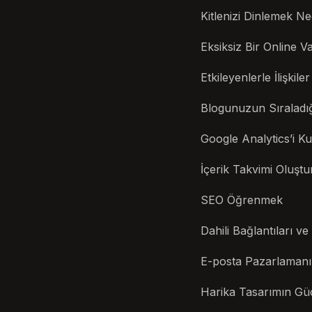
Kitlenizi Dinlemek N
Eksiksiz Bir Online 
Etkileyenlerle İlişkile
Blogunuzun Sıraladığ
Google Analytics’i K
İçerik Takvimi Oluşt
SEO Öğrenmek
Dahili Bağlantıları v
E-posta Pazarlamanı
Harika Tasarımın Gü