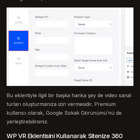
Bu eklentiyle ilgili bir başka harika şey de video sanal
turları oluşturmanıza izin vermesidir. Premium
kullanıcı olarak, Google Sokak Görünümü’nü de
yerleştirebilirsiniz.
WP VR Eklentisini Kullanarak Sitenize 360 ​​