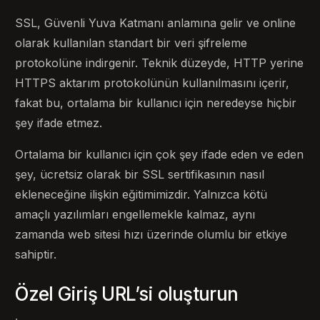
SSL, Güvenli Yuva Katmanı anlamına gelir ve online
olarak kullanılan standart bir veri şifreleme
protokolüne indirgenir. Teknik düzeyde, HTTP yerine
HTTPS aktarım protokolünün kullanılmasını içerir,
fakat bu, ortalama bir kullanıcı için neredeyse hiçbir
şey ifade etmez.
Ortalama bir kullanıcı için çok şey ifade eden ve eden
şey, ücretsiz olarak bir SSL sertifikasının nasıl
ekleneceğine ilişkin eğitimimizdir. Yalnızca kötü
amaçlı yazılımları engellemekle kalmaz, aynı
zamanda web sitesi hızı üzerinde olumlu bir etkiye
sahiptir.
Özel Giriş URL’si oluşturun