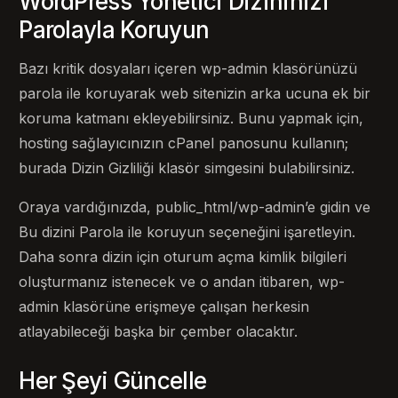
WordPress Yönetici Dizininizi
Parolayla Koruyun
Bazı kritik dosyaları içeren wp-admin klasörünüzü
parola ile koruyarak web sitenizin arka ucuna ek bir
koruma katmanı ekleyebilirsiniz. Bunu yapmak için,
hosting sağlayıcınızın cPanel panosunu kullanın;
burada Dizin Gizliliği klasör simgesini bulabilirsiniz.
Oraya vardığınızda, public_html/wp-admin’e gidin ve
Bu dizini Parola ile koruyun seçeneğini işaretleyin.
Daha sonra dizin için oturum açma kimlik bilgileri
oluşturmanız istenecek ve o andan itibaren, wp-
admin klasörüne erişmeye çalışan herkesin
atlayabileceği başka bir çember olacaktır.
Her Şeyi Güncelle