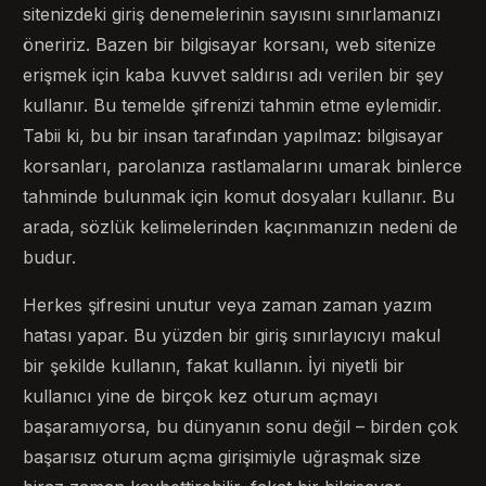
sitenizdeki giriş denemelerinin sayısını sınırlamanızı
öneririz. Bazen bir bilgisayar korsanı, web sitenize
erişmek için kaba kuvvet saldırısı adı verilen bir şey
kullanır. Bu temelde şifrenizi tahmin etme eylemidir.
Tabii ki, bu bir insan tarafından yapılmaz: bilgisayar
korsanları, parolanıza rastlamalarını umarak binlerce
tahminde bulunmak için komut dosyaları kullanır. Bu
arada, sözlük kelimelerinden kaçınmanızın nedeni de
budur.
Herkes şifresini unutur veya zaman zaman yazım
hatası yapar. Bu yüzden bir giriş sınırlayıcıyı makul
bir şekilde kullanın, fakat kullanın. İyi niyetli bir
kullanıcı yine de birçok kez oturum açmayı
başaramıyorsa, bu dünyanın sonu değil – birden çok
başarısız oturum açma girişimiyle uğraşmak size