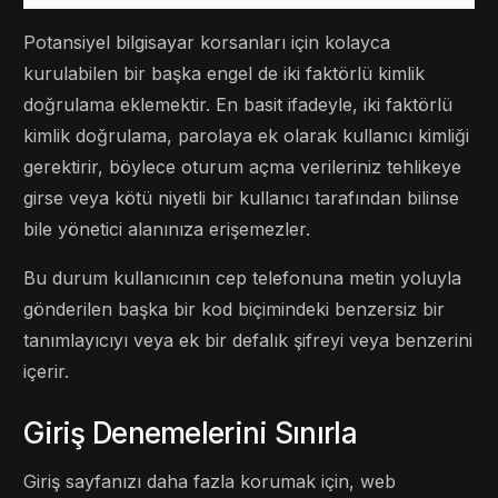
Potansiyel bilgisayar korsanları için kolayca
kurulabilen bir başka engel de iki faktörlü kimlik
doğrulama eklemektir. En basit ifadeyle, iki faktörlü
kimlik doğrulama, parolaya ek olarak kullanıcı kimliği
gerektirir, böylece oturum açma verileriniz tehlikeye
girse veya kötü niyetli bir kullanıcı tarafından bilinse
bile yönetici alanınıza erişemezler.
Bu durum kullanıcının cep telefonuna metin yoluyla
gönderilen başka bir kod biçimindeki benzersiz bir
tanımlayıcıyı veya ek bir defalık şifreyi veya benzerini
içerir.
Giriş Denemelerini Sınırla
Giriş sayfanızı daha fazla korumak için, web