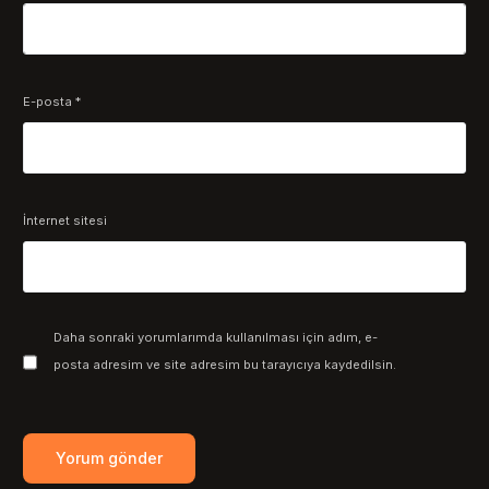
E-posta
*
İnternet sitesi
Daha sonraki yorumlarımda kullanılması için adım, e-
posta adresim ve site adresim bu tarayıcıya kaydedilsin.