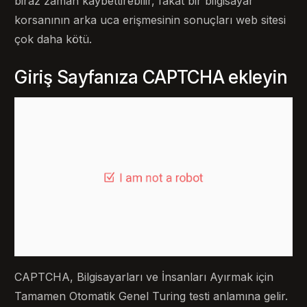
biraz zaman kaybettirebilir, fakat bir bilgisayar
korsanının arka uca erişmesinin sonuçları web sitesi
çok daha kötü.
Giriş Sayfanıza CAPTCHA ekleyin
CAPTCHA, Bilgisayarları ve İnsanları Ayırmak için
Tamamen Otomatik Genel Turing testi anlamına gelir.