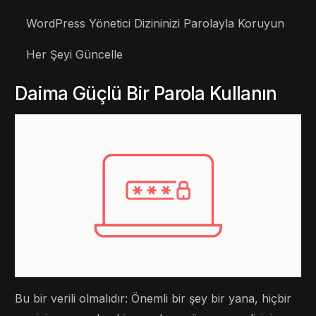
WordPress Yönetici Dizininizi Parolayla Koruyun
Her Şeyi Güncelle
Daima Güçlü Bir Parola Kullanın
Bu bir verili olmalıdır: Önemli bir şey bir yana, hiçbir