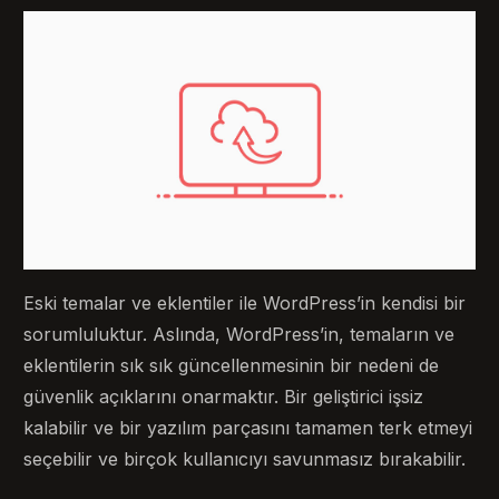
Eski temalar ve eklentiler ile WordPress’in kendisi bir
sorumluluktur. Aslında, WordPress’in, temaların ve
eklentilerin sık sık güncellenmesinin bir nedeni de
güvenlik açıklarını onarmaktır. Bir geliştirici işsiz
kalabilir ve bir yazılım parçasını tamamen terk etmeyi
seçebilir ve birçok kullanıcıyı savunmasız bırakabilir.