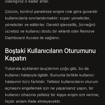
olasılığınız o kadar artar.
Çözüm, kontrol panelinize erişimi role göre güvenilir
kullanıcılarla sınırlandırmaktır: süper yöneticiler,
yöneticiler ve editörler. Gerekli işlevsellik, (örneğin)
ücretsiz ve kullanıcı dostu bir eklenti olan Remove
Dashboard Access ile sağlanır.
Boştaki Kullanıcıların Oturumunu
Kapatın
Yukarıda açıklanan ipuçlarının çoğu gibi, bu da
kullanıcı hatasıyla ilgilidir. Bununla birlikte kullanıcı
hatasının türü farklıdır. Yetkisiz kullanıcıların oturum
açmasını engellemek için ne yaparsanız yapın, bir
kullanıcı cihazına yetkisiz bir kişiye erişim izni verirse,
hiçbir anlam ifade etmeyecektir.