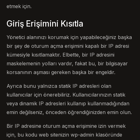
etmek için.
Giriş Erişimini Kısıtla
Yönetici alanınızı korumak için yapabileceğiniz başka
bir şey de oturum açma erişimini kapalı bir IP adresi
kümesiyle kısıtlamaktır. Elbette, bir IP adresini
maskelemenin yolları vardır, fakat bu, bir bilgisayar
korsanının aşması gereken başka bir engeldir.
Ayrıca bunu yalnızca statik IP adresleri olan
kullanıcılar için önerebiliriz. Kullanıcılarınızın statik
veya dinamik IP adresleri kullanıp kullanmadığından
emin değilseniz, önceden öğrendiğinizden emin olun.
Bir IP adresine oturum açma erişimine izin vermek
için, bu kodu web sitenizin wp-admin klasöründe