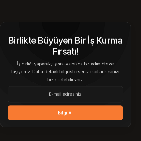
Birlikte Büyüyen Bir İş Kurma
Fırsatı!
İş birliği yaparak, işinizi yalnızca bir adım öteye
taşıyoruz. Daha detaylı bilgi isterseniz mail adresinizi
bize iletebilirsiniz.
Bilgi Al