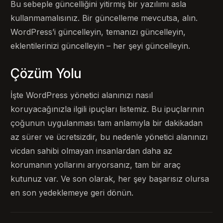
Bu sebeple güncelliğini yitirmiş bir yazılımı asla
kullanmamalısınız. Bir güncelleme mevcutsa, alın.
WordPress’i güncelleyin, temanızı güncelleyin,
eklentilerinizi güncelleyin – her şeyi güncelleyin.
Çözüm Yolu
İşte WordPress yönetici alanınızı nasıl
koruyacağınızla ilgili ipuçları listemiz. Bu ipuçlarının
çoğunun uygulanması tam anlamıyla bir dakikadan
az sürer ve ücretsizdir, bu nedenle yönetici alanınızı
vicdan sahibi olmayan insanlardan daha az
korumanın yollarını arıyorsanız, tam bir araç
kutunuz var. Ve son olarak, her şey başarısız olursa
en son yedeklemeye geri dönün.