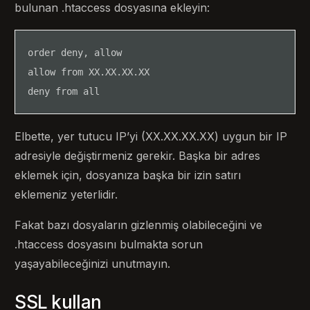
bulunan .htaccess dosyasına ekleyin:
order deny, allow

allow from XX.XX.XX.XX

deny from all
Elbette, yer tutucu IP’yi (XX.XX.XX.XX) uygun bir IP
adresiyle değiştirmeniz gerekir. Başka bir adres
eklemek için, dosyanıza başka bir izin satırı
eklemeniz yeterlidir.
Fakat bazı dosyaların gizlenmiş olabileceğini ve
.htaccess dosyasını bulmakta sorun
yaşayabileceğinizi unutmayın.
SSL kullan