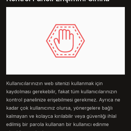
Kullanıcılarınızın web sitenizi kullanmak için
kaydolması gerekebilir, fakat tüm kullanıcılarınızın
kontrol panelinize erişebilmesi gerekmez. Ayrıca ne
kadar çok kullanıcınız olursa, yönergelere bağlı
kalmayan ve kolayca kırılabilir veya güvenliği ihlal
edilmiş bir parola kullanan bir kullanıcı edinme