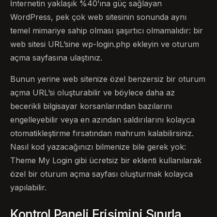
İnternetin yaklaşık %40’ına güç sağlayan
WordPress, pek çok web sitesinin sonunda aynı
temel mimariye sahip olması şaşırtıcı olmamalıdır: bir
web sitesi URL’sine wp-login.php ekleyin ve oturum
açma sayfasına ulaştınız.
Bunun yerine web sitenize özel benzersiz bir oturum
açma URL’si oluşturabilir ve böylece daha az
becerikli bilgisayar korsanlarından bazılarını
engelleyebilir veya en azından saldırılarını kolayca
otomatikleştirme fırsatından mahrum kalabilirsiniz.
Nasıl kod yazacağınızı bilmenize bile gerek yok:
Theme My Login gibi ücretsiz bir eklenti kullanılarak
özel bir oturum açma sayfası oluşturmak kolayca
yapılabilir.
Kontrol Paneli Erişimini Sınırla