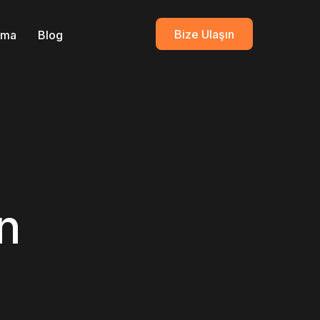
Bize Ulaşın
ırma
Blog
n