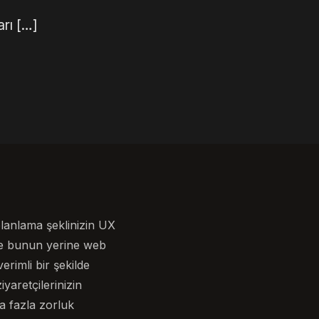
arı […]
planlama şeklinizin UX
 ve bunun yerine web
erimli bir şekilde
yaretçilerinizin
a fazla zorluk