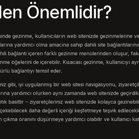
en Önemlidir?
inde gezinme, kullanıcıların web sitenizde gezinmelerine ve 
arına yardımcı olma amacına sahip dahili site bağlantılarının
 dahili bağlantı içeren farklı gezinme menülerinden oluşur, fa
inme öğelerini de içerebilir. Kısacası gezinme, kullanıcıyı ayn
ürlü bağlantıyı temsil eder.
iz gibi, iyi uygulanmış bir web sitesi navigasyonu, ziyaretçiler
arına yardımcı olurken aynı zamanda web sitenizde geçirdikler
k basittir – ziyaretçileriniz web sitenizde kolayca gezinebi
 çekebilecek daha değerli içeriği keşfetmeye teşvik edilecekle
ıkma oranını düşürmeye yardımcı olabilir ve kullanıcı katı