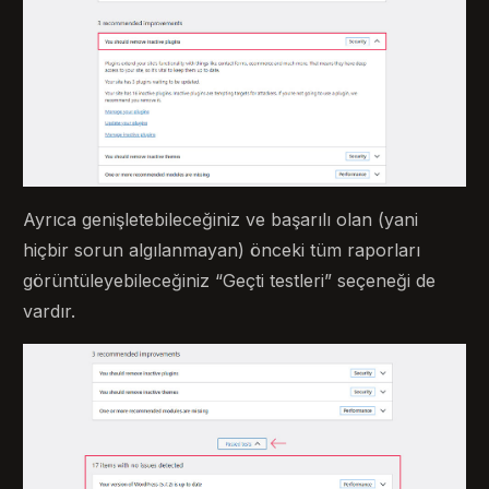
Ayrıca genişletebileceğiniz ve başarılı olan (yani
hiçbir sorun algılanmayan) önceki tüm raporları
görüntüleyebileceğiniz “Geçti testleri” seçeneği de
vardır.