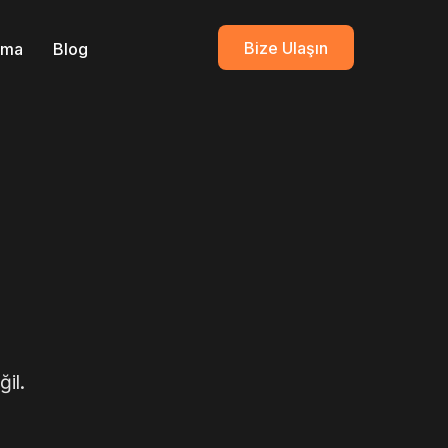
Bize Ulaşın
ırma
Blog
il.