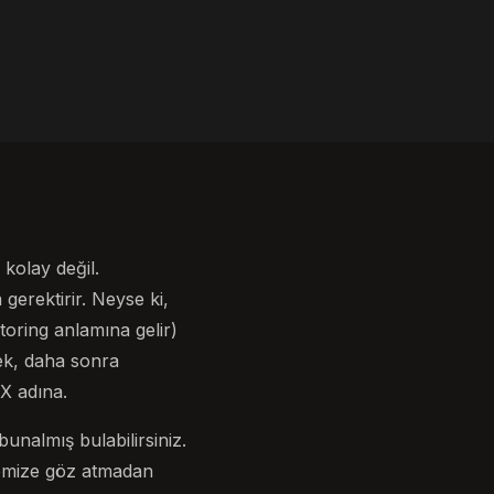
 kolay değil.
gerektirir. Neyse ki,
ring anlamına gelir)
mek, daha sonra
UX adına.
nalmış bulabilirsiniz.
temize göz atmadan