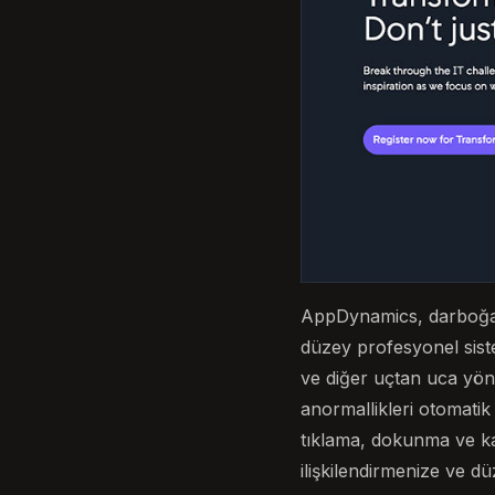
AppDynamics, darboğazl
düzey profesyonel siste
ve diğer uçtan uca yön
anormallikleri otomatik
tıklama, dokunma ve kay
ilişkilendirmenize ve d