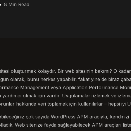
8 Min Read
itesi oluşturmak kolaydır. Bir web sitesinin bakımı? O kadar
n olarak, bunu herkes yapabilir, fakat yine de biraz çaba 
ormance Management veya Application Performance Monito
a yardımcı olmak için vardır. Uygulamaları izlemek ve izle
runlar hakkında veri toplamak için kullanılırlar – hepsi iyi 
bileceğiniz çok sayıda WordPress APM aracıyla, kendinizi bu
ladık. Web sitenize fayda sağlayabilecek APM araçları lis