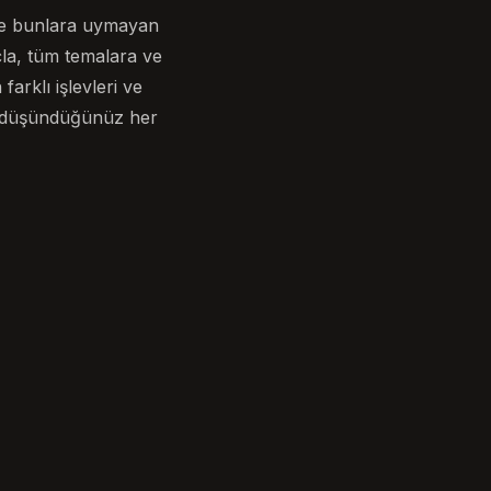
k ve bunlara uymayan
çla, tüm temalara ve
farklı işlevleri ve
in düşündüğünüz her