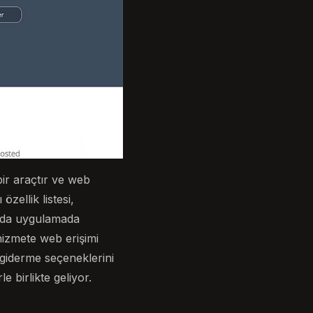
bir araçtır ve web
zellik listesi,
ayıda uygulamada
hizmete web erişimi
n giderme seçeneklerini
e birlikte geliyor.