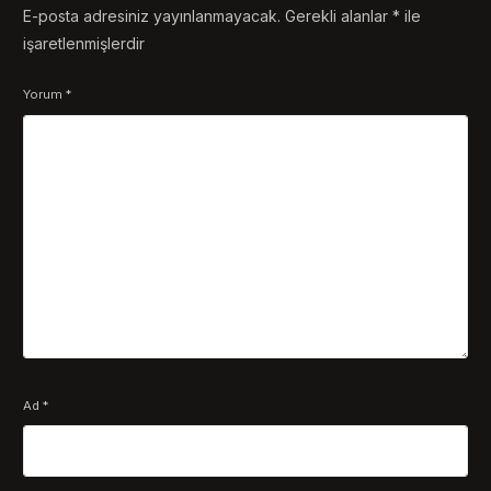
E-posta adresiniz yayınlanmayacak.
Gerekli alanlar
*
ile
işaretlenmişlerdir
Yorum
*
Ad
*