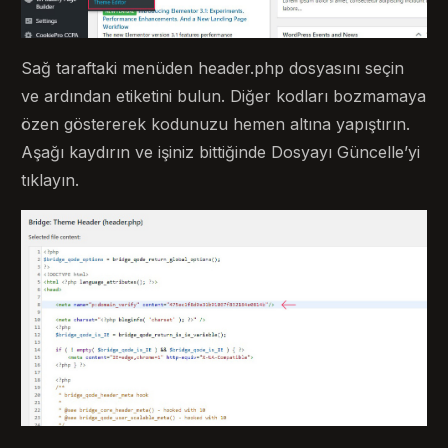
Sağ taraftaki menüden header.php dosyasını seçin
ve ardından etiketini bulun. Diğer kodları bozmamaya
özen göstererek kodunuzu hemen altına yapıştırın.
Aşağı kaydırın ve işiniz bittiğinde Dosyayı Güncelle’yi
tıklayın.