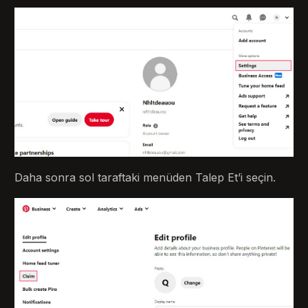
Daha sonra sol taraftaki menüden Talep Et’i seçin.