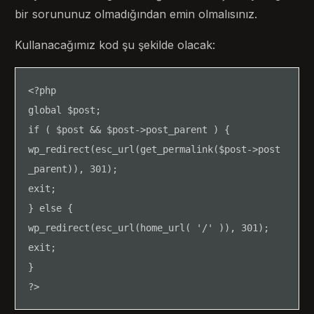
bir sorununuz olmadığından emin olmalısınız.
Kullanacağımız kod şu şekilde olacak:
<?php 

global $post;

if ( $post && $post->post_parent ) {

wp_redirect(esc_url(get_permalink($post->post
_parent)), 301);

exit;

} else {

wp_redirect(esc_url(home_url( '/' )), 301);

exit;

}

?>