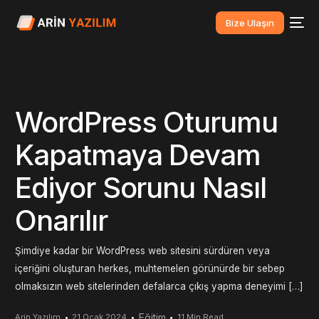
Bize Ulaşın
WordPress Oturumu
Kapatmaya Devam
Ediyor Sorunu Nasıl
Onarılır
Şimdiye kadar bir WordPress web sitesini sürdüren veya
içeriğini oluşturan herkes, muhtemelen görünürde bir sebep
olmaksızın web sitelerinden defalarca çıkış yapma deneyimi […]
Eğitim
Arin Yazılım
21 Ocak 2024
11 Min Read