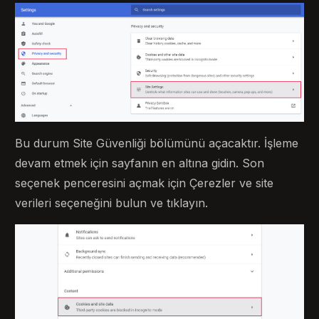
Bu durum Site Güvenliği bölümünü açacaktır. İşleme
devam etmek için sayfanın en altına gidin. Son
seçenek penceresini açmak için Çerezler ve site
verileri seçeneğini bulun ve tıklayın.