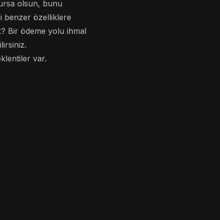
lursa olsun, bunu
i benzer özelliklere
ik? Bir ödeme yolu ihmal
irsiniz.
entiler var.