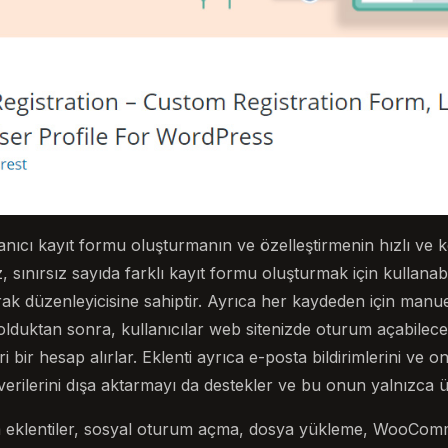
lanıcı kayıt formu oluşturmanın ve özelleştirmenin hızlı ve k
 sınırsız sayıda farklı kayıt formu oluşturmak için kullanabi
rak düzenleyicisine sahiptir. Ayrıca her kaydeden için manue
dolduktan sonra, kullanıcılar web sitenizde oturum açabilece
i bir hesap alırlar. Eklenti ayrıca e-posta bildirimlerini ve on
ı verilerini dışa aktarmayı da destekler ve bu onun yalnızca
um eklentiler, sosyal oturum açma, dosya yükleme, WooCo