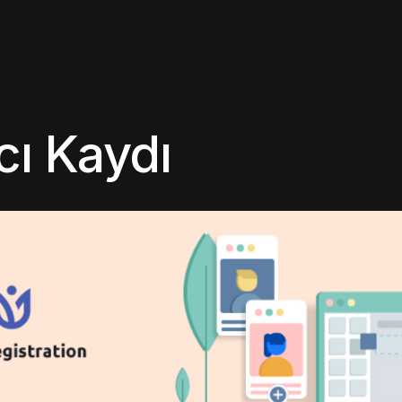
cı Kaydı