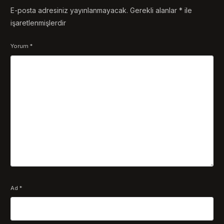
E-posta adresiniz yayınlanmayacak.
Gerekli alanlar
*
ile
işaretlenmişlerdir
Yorum
*
Ad
*