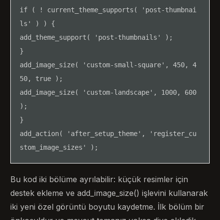
if ( ! current_theme_supports( 'post-thumbnai
ls' ) ) {

add_theme_support( 'post-thumbnails' );

}

add_image_size( 'custom-small-square', 450, 4
50, true );

add_image_size( 'custom-landscape', 1000, 600 
);

}

add_action( 'after_setup_theme', 'register_cu
stom_image_sizes' );
Bu kod iki bölüme ayrılabilir: küçük resimler için
destek ekleme ve add_image_size() işlevini kullanarak
iki yeni özel görüntü boyutu kaydetme. İlk bölüm bir