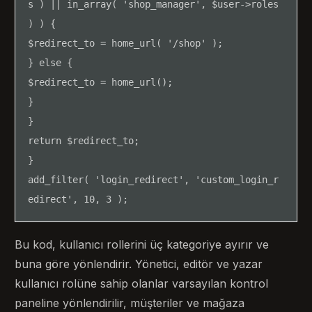
s ) || in_array( 'shop_manager', $user->roles 
) ) {

$redirect_to = home_url( '/shop' );

} else {

$redirect_to = home_url();

}

}

return $redirect_to;

}

add_filter( 'login_redirect', 'custom_login_r
edirect', 10, 3 );
Bu kod, kullanıcı rollerini üç kategoriye ayırır ve
buna göre yönlendirir. Yönetici, editör ve yazar
kullanıcı rolüne sahip olanlar varsayılan kontrol
paneline yönlendirilir, müşteriler ve mağaza