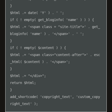
}

$html .= date( 'Y' ) . ' ';

if ( ! empty( get_bloginfo( 'name' ) ) ) {

$html .= '<span class = "site-title">' . get_
bloginfo( 'name' ) . '</span>' . ' ';

}

if ( ! empty( $content ) ) {

$html .= '<span class="content-after">' . esc
_html( $content ) . '</span>';

}

$html .= "</div>";

return $html;

}

add_shortcode( 'copyright_text', 'custom_copy
right_text' );