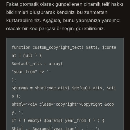
Fakat otomatik olarak güncellenen dinamik telif hakkı
bildirimleri oluşturarak kendinizi bu zahmetten
kurtarabilirsiniz. Aşağıda, bunu yapmanıza yardımcı
olacak bir kod parçası örneğini görebilirsiniz.
function custom_copyright_text( $atts, $conte
nt = null ) {

$default_atts = array(

"year_from" => ''

);

$params = shortcode_atts( $default_atts, $att
s );

$html="<div class="copyright">Copyright &cop
y; ";

if ( ! empty( $params['year_from'] ) ) {

$html .= $params['year_from'] . ' - ';
