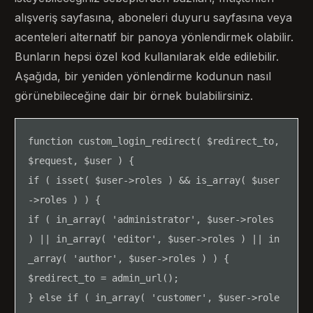
alışveriş sayfasına, aboneleri duyuru sayfasına veya
acenteleri alternatif bir panoya yönlendirmek olabilir.
Bunların hepsi özel kod kullanılarak elde edilebilir.
Aşağıda, bir yeniden yönlendirme kodunun nasıl
görünebileceğine dair bir örnek bulabilirsiniz.
function custom_login_redirect( $redirect_to, 
$request, $user ) {

if ( isset( $user->roles ) && is_array( $user
->roles ) ) {

if ( in_array( 'administrator', $user->roles 
) || in_array( 'editor', $user->roles ) || in
_array( 'author', $user->roles ) ) {

$redirect_to = admin_url();

} else if ( in_array( 'customer', $user->role