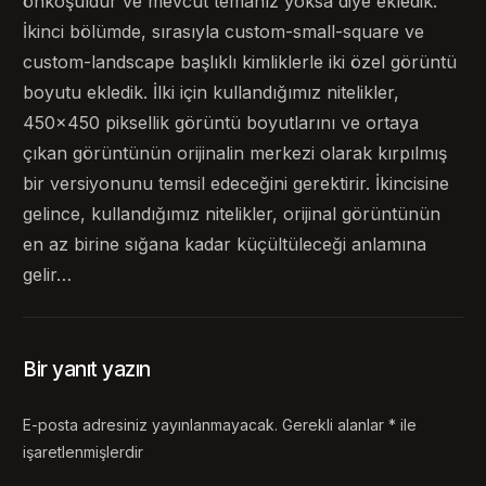
önkoşuldur ve mevcut temanız yoksa diye ekledik.
İkinci bölümde, sırasıyla custom-small-square ve
custom-landscape başlıklı kimliklerle iki özel görüntü
boyutu ekledik. İlki için kullandığımız nitelikler,
450×450 piksellik görüntü boyutlarını ve ortaya
çıkan görüntünün orijinalin merkezi olarak kırpılmış
bir versiyonunu temsil edeceğini gerektirir. İkincisine
gelince, kullandığımız nitelikler, orijinal görüntünün
en az birine sığana kadar küçültüleceği anlamına
gelir…
Bir yanıt yazın
E-posta adresiniz yayınlanmayacak.
Gerekli alanlar
*
ile
işaretlenmişlerdir