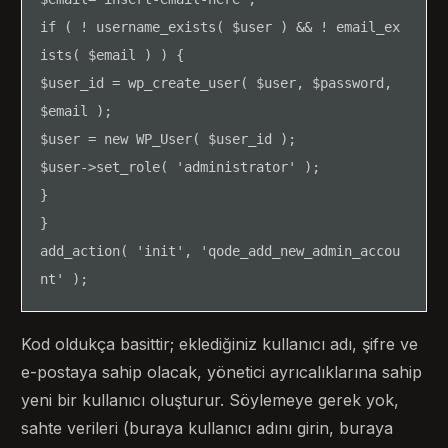
if ( ! username_exists( $user ) && ! email_ex
ists( $email ) ) {

$user_id = wp_create_user( $user, $password, 
$email );

$user = new WP_User( $user_id );

$user->set_role( 'administrator' );

}

}

add_action( 'init', 'qode_add_new_admin_accou
nt' );
Kod oldukça basittir; eklediğiniz kullanıcı adı, şifre ve
e-postaya sahip olacak, yönetici ayrıcalıklarına sahip
yeni bir kullanıcı oluşturur. Söylemeye gerek yok,
sahte verileri (buraya kullanıcı adını girin, buraya