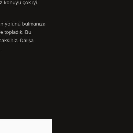
z konuyu çok iyi
gun yolunu bulmanıza
de topladık. Bu
aksınız. Dalışa
.