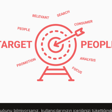
uğunu bilmiyorsanız, kullanıcılarınızın içeriğinizi tükettiğind