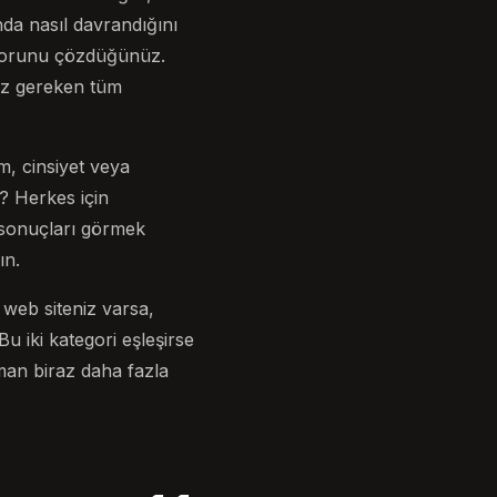
nda nasıl davrandığını
 sorunu çözdüğünüz.
nız gereken tüm
m, cinsiyet veya
u? Herkes için
 sonuçları görmek
ın.
r web siteniz varsa,
Bu iki kategori eşleşirse
aman biraz daha fazla