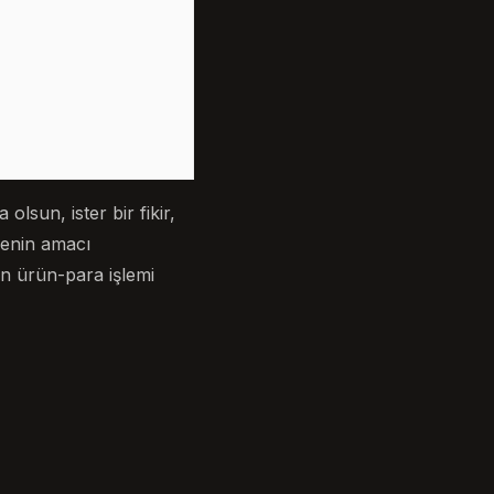
sun, ister bir fikir,
lenin amacı
an ürün-para işlemi