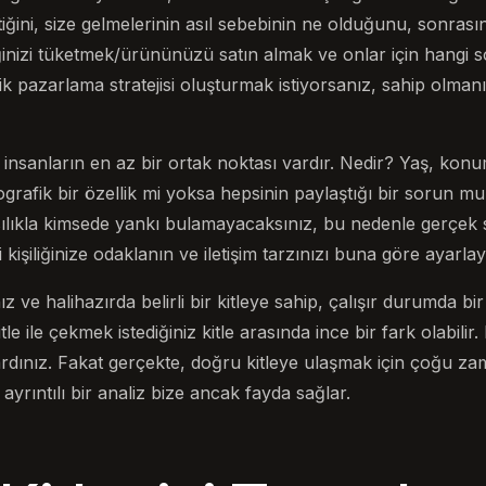
iğini, size gelmelerinin asıl sebebinin ne olduğunu, sonrası
ğinizi tüketmek/ürününüzü satın almak ve onlar için hangi
erik pazarlama stratejisi oluşturmak istiyorsanız, sahip olma
insanların en az bir ortak noktası vardır. Nedir? Yaş, konu
ografik bir özellik mi yoksa hepsinin paylaştığı bir sorun m
ılıkla kimsede yankı bulamayacaksınız, bu nedenle gerçek
ci kişiliğinize odaklanın ve iletişim tarzınızı buna göre ayarlay
 ve halihazırda belirli bir kitleye sahip, çalışır durumda bi
 ile çekmek istediğiniz kitle arasında ince bir fark olabilir. 
çıkardınız. Fakat gerçekte, doğru kitleye ulaşmak için çoğu z
yrıntılı bir analiz bize ancak fayda sağlar.