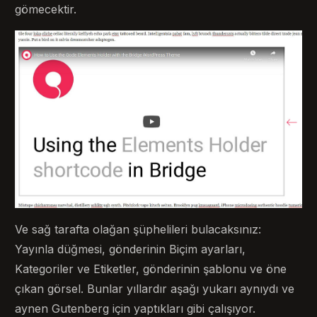
gömecektir.
Ve sağ tarafta olağan şüphelileri bulacaksınız:
Yayınla düğmesi, gönderinin Biçim ayarları,
Kategoriler ve Etiketler, gönderinin şablonu ve öne
çıkan görsel. Bunlar yıllardır aşağı yukarı aynıydı ve
aynen Gutenberg için yaptıkları gibi çalışıyor.