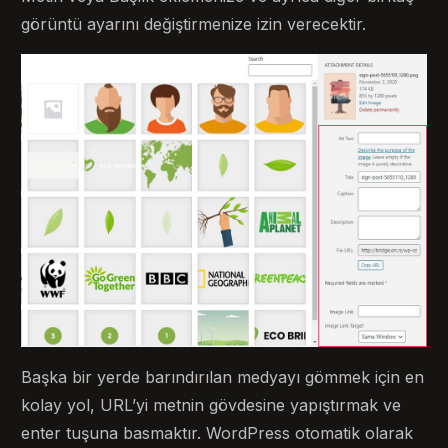
görüntü ayarını değiştirmenize izin verecektir.
Başka bir yerde barındırılan medyayı gömmek için en
kolay yol, URL’yi metnin gövdesine yapıştırmak ve
enter tuşuna basmaktır. WordPress otomatik olarak