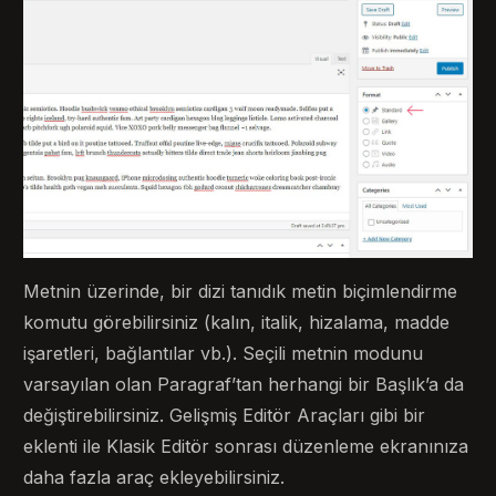
Metnin üzerinde, bir dizi tanıdık metin biçimlendirme
komutu görebilirsiniz (kalın, italik, hizalama, madde
işaretleri, bağlantılar vb.). Seçili metnin modunu
varsayılan olan Paragraf’tan herhangi bir Başlık’a da
değiştirebilirsiniz. Gelişmiş Editör Araçları gibi bir
eklenti ile Klasik Editör sonrası düzenleme ekranınıza
daha fazla araç ekleyebilirsiniz.