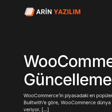
WooCommer
Güncellemek
WooCommerce’in piyasadaki en popüler e-t
Builtwith’e göre, WooCommerce dünya 
veriyor. […]