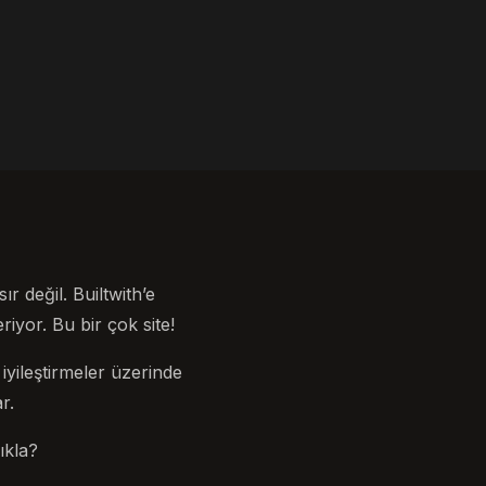
r değil. Builtwith’e
yor. Bu bir çok site!
iyileştirmeler üzerinde
r.
ıkla?