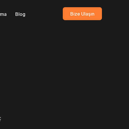
Bize Ulaşın
ırma
Blog
ç