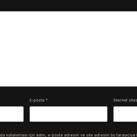
E-posta
*
İnternet sites
a kullanılması için adım, e-posta adresim ve site adresim bu tarayıcıya 