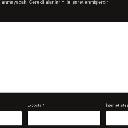
nlanmayacak.
Gerekli alanlar
*
ile işaretlenmişlerdir
E-posta
*
İnternet sites