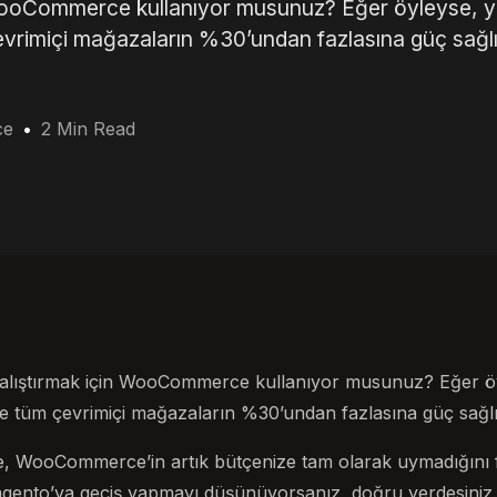
n WooCommerce kullanıyor musunuz? Eğer öyleyse, y
rimiçi mağazaların %30’undan fazlasına güç sağlı
ce
2 Min Read
 çalıştırmak için WooCommerce kullanıyor musunuz? Eğer öyl
tüm çevrimiçi mağazaların %30’undan fazlasına güç sağlı
, WooCommerce’in artık bütçenize tam olarak uymadığını fa
to’ya geçiş yapmayı düşünüyorsanız, doğru yerdesiniz.