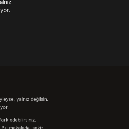
alnız
yor.
eyse, yalnız değilsin.
yor.
rk edebilirsiniz.
 Bu makalede, sekiz