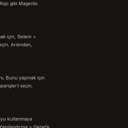
Mojo gibi Magento
k için, Sistem >
seçin. Ardından,
manı. Bunu yapmak için
parişler’i seçin.
o’yu kullanmaya
Yapılandırma > Genel’e