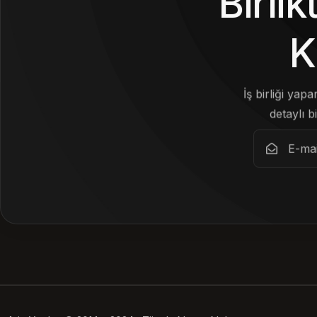
Birli
K
İş birliği yap
detaylı bi