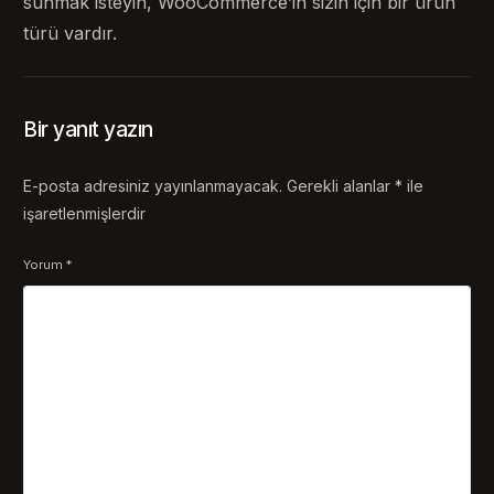
sunmak isteyin, WooCommerce’in sizin için bir ürün
türü vardır.
Bir yanıt yazın
E-posta adresiniz yayınlanmayacak.
Gerekli alanlar
*
ile
işaretlenmişlerdir
Yorum
*