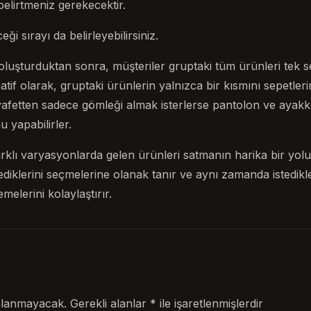
lirtmeniz gerekecektir.
i sırayı da belirleyebilirsiniz.
oluşturduktan sonra, müşteriler gruptaki tüm ürünleri tek s
atif olarak, gruptaki ürünlerin yalnızca bir kısmını sepetler
ıyafetten sadece gömleği almak isterlerse pantolon ve ayak
yapabilirler.
klı varyasyonlarda gelen ürünleri satmanın harika bir yolu
tediklerini seçmelerine olanak tanır ve aynı zamanda istedikl
melerini kolaylaştırır.
nlanmayacak.
Gerekli alanlar
*
ile işaretlenmişlerdir