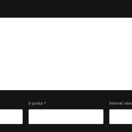
E-posta
*
İnternet sites