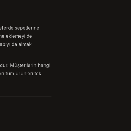
eferde sepetlerine
ine eklemeyi de
kabıyı da almak
dur. Müşterilerin hangi
eri tüm ürünleri tek