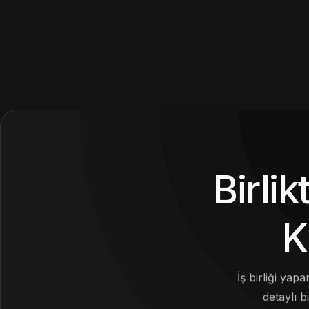
Birli
K
İş birliği yap
detaylı bi