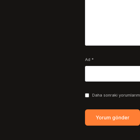
Ad
*
Daha sonraki yorumlarımd