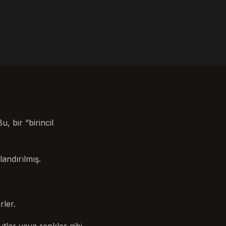
 bir “birincil
andırılmış.
rler.