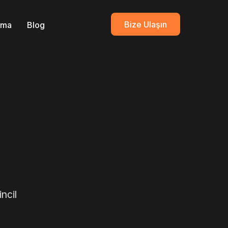
Bize Ulaşın
ırma
Blog
ncil