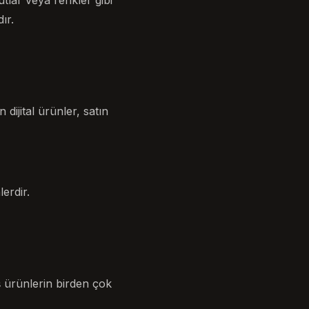
utlar veya renkler gibi
ır.
 dijital ürünler, satın
erdir.
ş ürünlerin birden çok