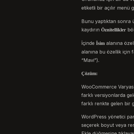
etiketli bir açılır menü
Bunu yaptıktan sonra ü
kaydırın
böl
Öznitellikler
İçinde
alanına özell
İsim
alanına bu özellik için 
“Mavi”).
Çözüm:
WooCommerce Varyasyo
farklı versiyonlarda g
farklı renkte gelen bi
WordPress yönetici pan
seçerek boyut veya renk
Ekle düğmesine tıklaya