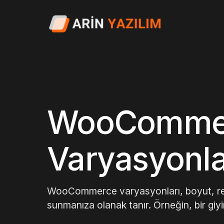
WooComme
Varyasyonla
WooCommerce varyasyonları, boyut, renk
sunmanıza olanak tanır. Örneğin, bir gi