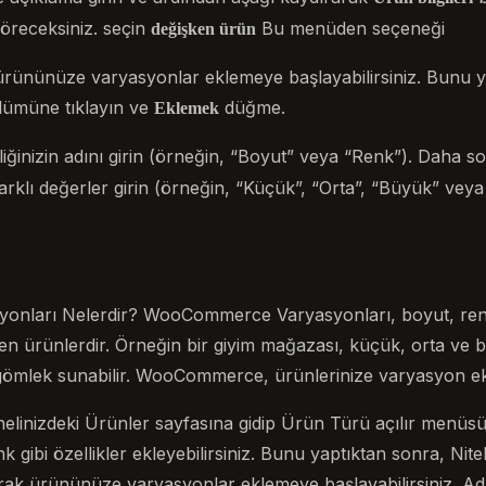
 göreceksiniz. seçin
Bu menüden seçeneği
değişken ürün
rününüze varyasyonlar eklemeye başlayabilirsiniz. Bunu y
ümüne tıklayın ve
düğme.
Eklemek
iğinizin adını girin (örneğin, “Boyut” veya “Renk”). Daha s
farklı değerler girin (örneğin, “Küçük”, “Orta”, “Büyük” veya “
nları Nelerdir? WooCommerce Varyasyonları, boyut, ren
elen ürünlerdir. Örneğin bir giyim mağazası, küçük, orta ve
r gömlek sunabilir. WooCommerce, ürünlerinize varyasyon ekl
elinizdeki Ürünler sayfasına gidip Ürün Türü açılır menü
 gibi özellikler ekleyebilirsiniz. Bunu yaptıktan sonra, Nite
rak ürününüze varyasyonlar eklemeye başlayabilirsiniz. Ad a