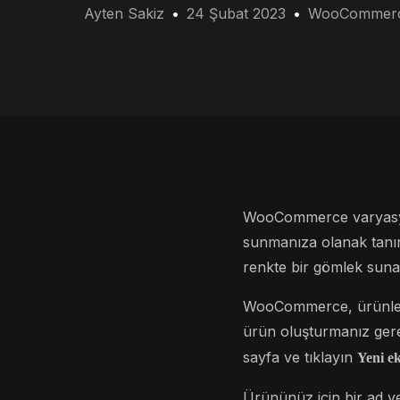
Ayten Sakiz
24 Şubat 2023
WooCommer
WooCommerce varyasyon
sunmanıza olanak tanır
renkte bir gömlek sunab
WooCommerce, ürünlerin
ürün oluşturmanız gere
sayfa ve tıklayın
Yeni ek
Ürününüz için bir ad v