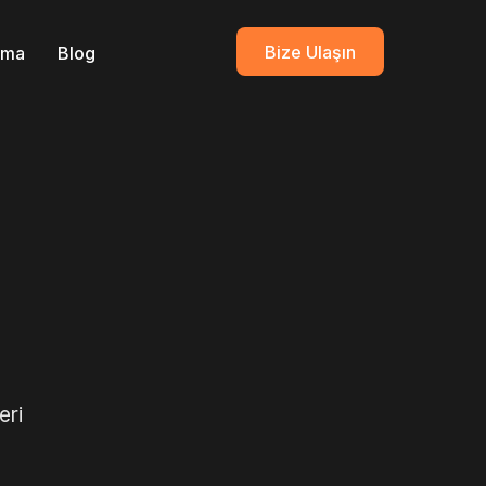
Bize Ulaşın
ırma
Blog
eri