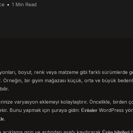
ce
1 Min Read
ları, boyut, renk veya malzeme gibi farklı sürümlerde ge
. Örneğin, bir giyim mağazası küçük, orta ve büyük bedenle
ilir.
ize varyasyon eklemeyi kolaylaştırır. Öncelikle, birden ç
kir. Bunu yapmak için şuraya gidin:
WordPress yönet
Ürünler
.
le
e açıklama girin ve ardından aşağı kaydırarak
b
Ürün bilgileri