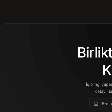
Birli
K
İş birliği yap
detaylı bi