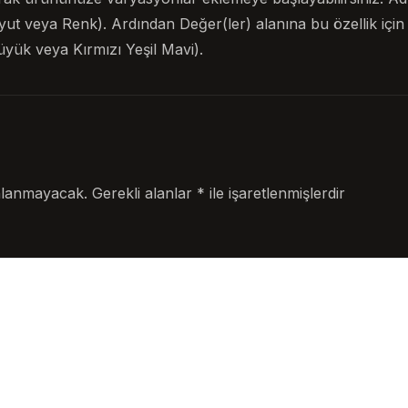
yut veya Renk). Ardından Değer(ler) alanına bu özellik için f
yük veya Kırmızı Yeşil Mavi).
nlanmayacak.
Gerekli alanlar
*
ile işaretlenmişlerdir