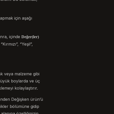
apmak için aşağı
onra, içinde
Değer(ler)
Kırmızı”, “Yeşil”,
k veya malzeme gibi
 büyük boylarda ve üç
emeyi kolaylaştırır.
sünden Değişken ürün’ü
likler bölümüne gidip
lanına özelliğinizin