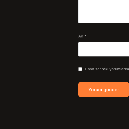
Ad
*
Daha sonraki yorumlarımd