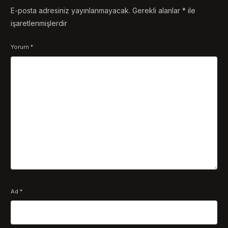
E-posta adresiniz yayınlanmayacak.
Gerekli alanlar
*
ile
işaretlenmişlerdir
Yorum
*
Ad
*