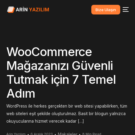
Bize Ulaşın
WooCommerce
Mağazanızı Güvenli
Tutmak için 7 Temel
Adım
WordPress ile herkes gerçekten bir web sitesi yapabilirken, tüm
web siteleri eşit şekilde oluşturulmaz. Basit bir blogun yalnızca
okuyucularına hizmet verecek kadar […]
Makaleler
Arin Yazılım
6 Aralık 2023
8 Min Read