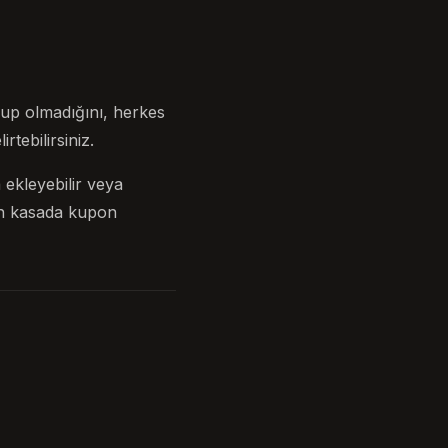
lup olmadığını, herkes
rtebilirsiniz.
kleyebilir veya
çin kasada kupon