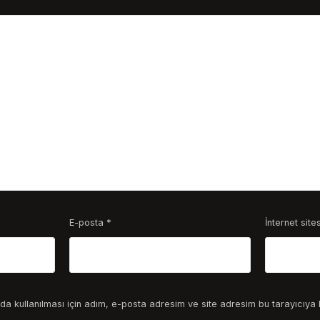
E-posta
*
İnternet sites
a kullanılması için adım, e-posta adresim ve site adresim bu tarayıcıya 