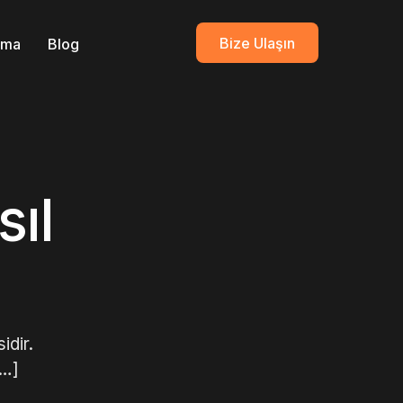
Bize Ulaşın
ırma
Blog
ıl
idir.
[…]