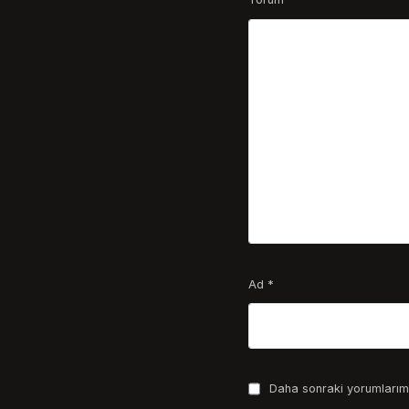
Ad
*
Daha sonraki yorumlarımd