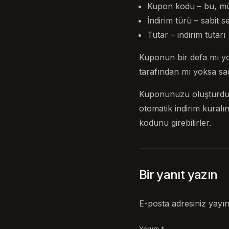
Kupon kodu – bu, müşt
İndirim türü – sabit 
Tutar – indirim tutarı
Kuponun bir defa mı yok
tarafından mı yoksa sade
Kuponunuzu oluşturdu
otomatik indirim kuralı
kodunu girebilirler.
Bir yanıt yazın
E-posta adresiniz yayı
Yorum
*