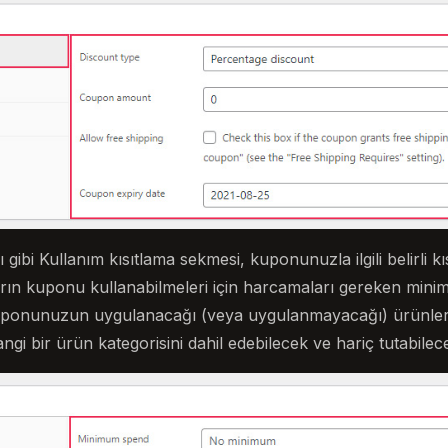
gibi Kullanım kısıtlama sekmesi, kuponunuzla ilgili belirli k
ıların kuponu kullanabilmeleri için harcamaları gereken m
kuponunuzun uygulanacağı (veya uygulanmayacağı) ürünleri
ngi bir ürün kategorisini dahil edebilecek ve hariç tutabilece