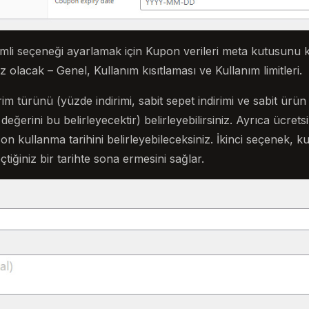
li seçeneği ayarlamak için Kupon verileri meta kutusunu k
z olacak – Genel, Kullanım kısıtlaması ve Kullanım limitleri.
im türünü (yüzde indirimi, sabit sepet indirimi ve sabit ürün
ğerini bu belirleyecektir) belirleyebilirsiniz. Ayrıca ücrets
n kullanma tarihini belirleyebileceksiniz. İkinci seçenek, 
çtiğiniz bir tarihte sona ermesini sağlar.