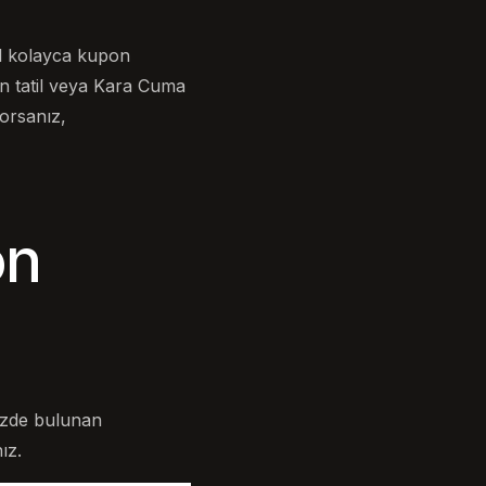
l kolayca kupon
ğin tatil veya Kara Cuma
yorsanız,
on
izde bulunan
ız.