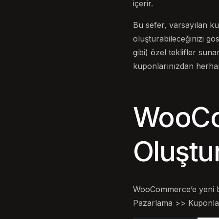
içerir.
Bu sefer, varsayılan k
oluşturabileceğinizi gö
gibi) özel teklifler sun
kuponlarınızdan herhang
WooCo
Oluşt
WooCommerce’e yeni bi
Pazarlama >> Kuponlar’