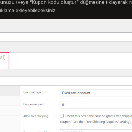
nuzu (veya “Kupon kodu oluştur” düğmesine tıklayarak ras
çıklama ekleyebileceksiniz.