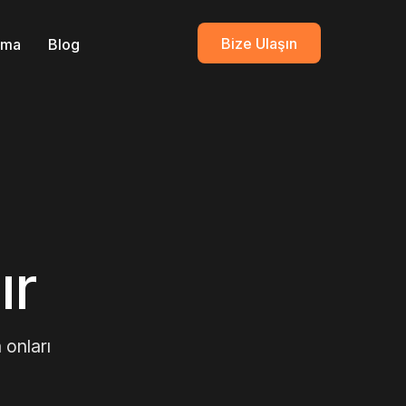
Bize Ulaşın
ırma
Blog
ır
 onları