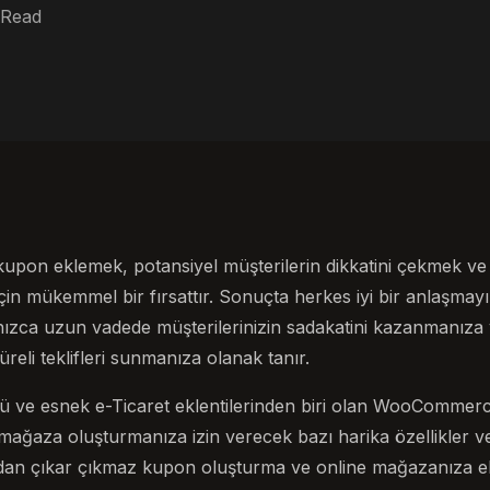
 Read
upon eklemek, potansiyel müşterilerin dikkatini çekmek ve
çin mükemmel bir fırsattır. Sonuçta herkes iyi bir anlaşmay
ızca uzun vadede müşterilerinizin sadakatini kazanmanıza 
 süreli teklifleri sunmanıza olanak tanır.
lü ve esnek e-Ticaret eklentilerinden biri olan WooComme
ağaza oluşturmanıza izin verecek bazı harika özellikler ve iş
an çıkar çıkmaz kupon oluşturma ve online mağazanıza ek