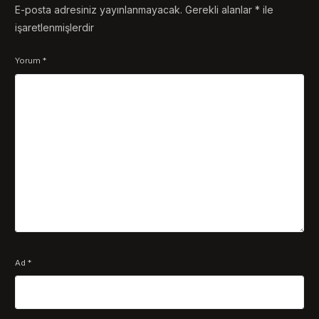
E-posta adresiniz yayınlanmayacak.
Gerekli alanlar
*
ile
işaretlenmişlerdir
Yorum
*
Ad
*