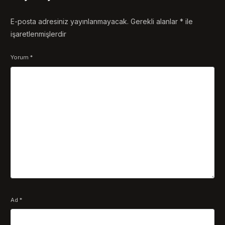
E-posta adresiniz yayınlanmayacak.
Gerekli alanlar
*
ile
işaretlenmişlerdir
Yorum
*
Ad
*