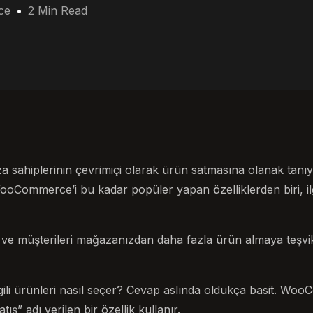
ce
2 Min Read
ahiplerinin çevrimiçi olarak ürün satmasına olanak tanıy
ooCommerce’i bu kadar popüler yapan özelliklerden biri, ilgi
n ve müşterileri mağazanızdan daha fazla ürün almaya teşvi
li ürünleri nasıl seçer? Cevap aslında oldukça basit. WooCo
ış” adı verilen bir özellik kullanır.