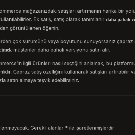
ommerce mağazanızdaki satışları artırmanın harika bir yolud
llanılabilirler. Ek satış, satış olarak tanımlanır
daha pahalı v
ndan görüntülenen öğenin.
irden çok sürümünü veya boyutunu sunuyorsanız çapraz sat
müşteriler daha pahalı versiyonu satın alır.
 etmek
ce’in ilgili ürünleri nasıl seçtiğini anlamak, bu platform
idir. Çapraz satış özelliğini kullanarak satışları artırabilir v
 satın almaya teşvik edebilirsiniz.
nlanmayacak.
Gerekli alanlar
*
ile işaretlenmişlerdir