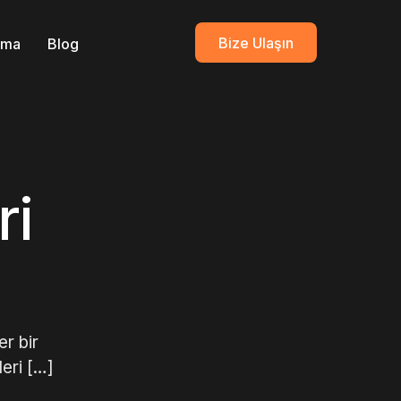
Bize Ulaşın
ırma
Blog
ri
r bir
eri […]