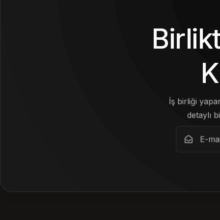
Birli
K
İş birliği yap
detaylı bi