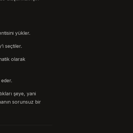
tisini yükler.
 seçtiler.
matik olarak
 eder.
tıkları şeye, yani
rmanın sorunsuz bir