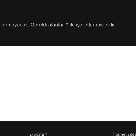
nlanmayacak.
Gerekli alanlar
*
ile işaretlenmişlerdir
E-posta
*
İnternet sites