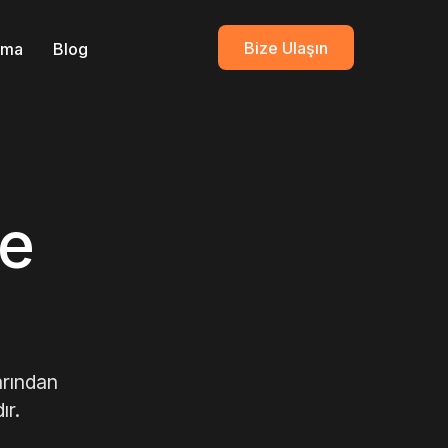
Bize Ulaşın
ırma
Blog
e
arından
ır.