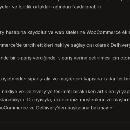
eler ve lojistik ortakları ağından faydalanabilir.
very hesabına kaydolur ve web sitelerine WooCommerce eklen
ce’de tercih ettikleri nakliye sağlayıcısı olarak Delhivery’i
inde bir sipariş verdiğinde, sipariş yerine getirilmesi için oto
 işletmeden siparişi alır ve müşterinin kapısına kadar teslim
, nakliye ve Delhivery’ye teslimatı bırakırken artık en iyi yap
lanabiliyor. Dolayısıyla, ürünlerinizi müşterilerinize ulaştı
ooCommerce ve Delhivery’den başkasına bakmayın!