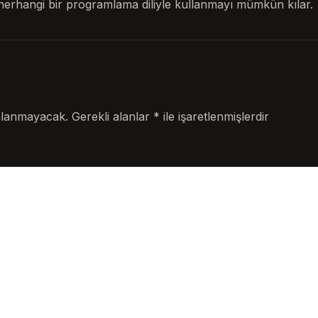
en herhangi bir programlama diliyle kullanmayı mümkün kılar.
nlanmayacak.
Gerekli alanlar
*
ile işaretlenmişlerdir