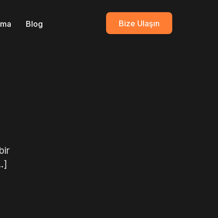
Bize Ulaşın
ırma
Blog
bir
…]