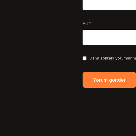
Ad
*
Daha sonraki yorumlarımd