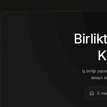
Birli
K
İş birliği yap
detaylı bi