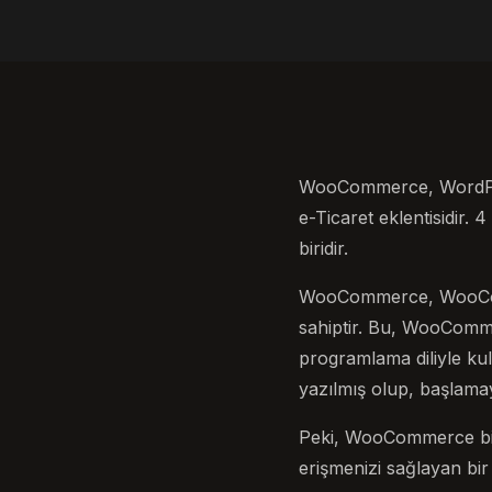
WooCommerce, WordPres
e-Ticaret eklentisidir. 
biridir.
WooCommerce, WooComme
sahiptir. Bu, WooCommer
programlama diliyle ku
yazılmış olup, başlamayı
Peki, WooCommerce bi
erişmenizi sağlayan bi