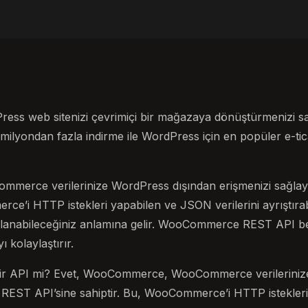
s web sitenizi çevrimiçi bir mağazaya dönüştürmenizi s
4 milyondan fazla indirme ile WordPress için en popüler e-tic
rce verilerinize WordPress dışından erişmenizi sağlaya
ce’i HTTP istekleri yapabilen ve JSON verilerini ayrıştırab
llanabileceğiniz anlamına gelir. WooCommerce REST API belg
 kolaylaştırır.
r API mi? Evet, WooCommerce, WooCommerce verileriniz
r REST API’sine sahiptir. Bu, WooCommerce’i HTTP istekle