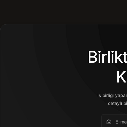
Birli
K
İş birliği yap
detaylı bi