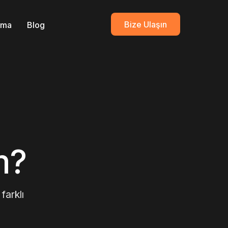
Bize Ulaşın
ırma
Blog
m?
farklı