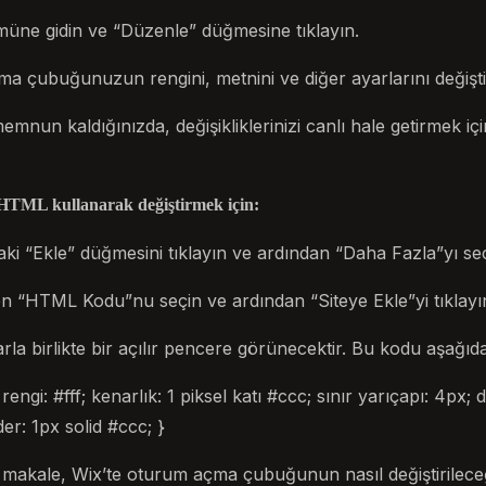
müne gidin ve “Düzenle” düğmesine tıklayın.
 çubuğunuzun rengini, metnini ve diğer ayarlarını değiştire
memnun kaldığınızda, değişikliklerinizi canlı hale getirmek i
TML kullanarak değiştirmek için:
ki “Ekle” düğmesini tıklayın ve ardından “Daha Fazla”yı seç
en “HTML Kodu”nu seçin ve ardından “Siteye Ekle”yi tıklayı
rla birlikte bir açılır pencere görünecektir. Bu kodu aşağıdaki
engi: #fff; kenarlık: 1 piksel katı #ccc; sınır yarıçapı: 4px; d
der: 1px solid #ccc; }
akale, Wix’te oturum açma çubuğunun nasıl değiştirileceği