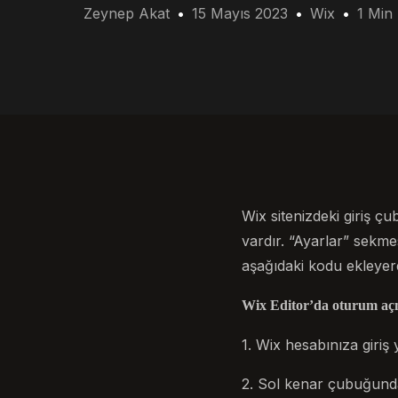
Zeynep Akat
15 Mayıs 2023
Wix
1 Min
Wix sitenizdeki giriş ç
vardır. “Ayarlar” sekmes
aşağıdaki kodu ekleyere
Wix Editor’da oturum aç
1. Wix hesabınıza giriş 
2. Sol kenar çubuğunda