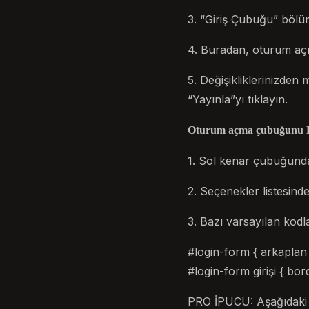
3. “Giriş Çubuğu” bölü
4. Buradan, oturum açma
5. Değişikliklerinizden 
“Yayınla”yı tıklayın.
Oturum açma çubuğunu H
1. Sol kenar çubuğunda
2. Seçenekler listesind
3. Bazı varsayılan kodla
#login-form { arkaplan r
#login-form girişi { bor
PRO İPUCU: Aşağıdaki m