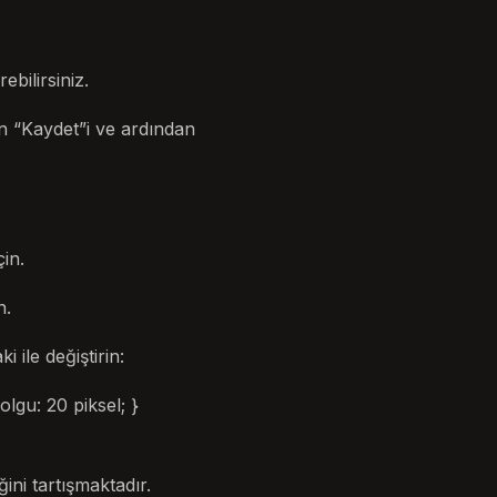
bilirsiniz.
çin “Kaydet”i ve ardından
in.
n.
 ile değiştirin:
olgu: 20 piksel; }
ni tartışmaktadır.