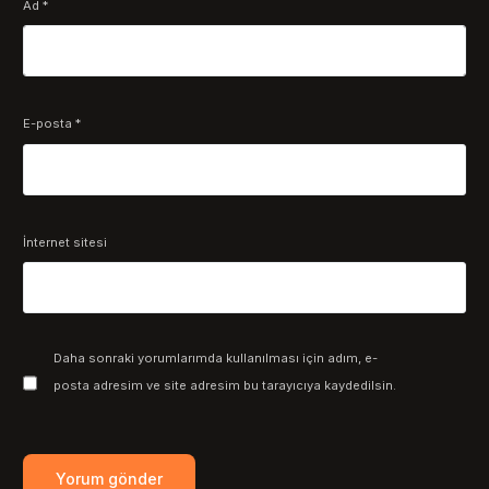
Ad
*
E-posta
*
İnternet sitesi
Daha sonraki yorumlarımda kullanılması için adım, e-
posta adresim ve site adresim bu tarayıcıya kaydedilsin.