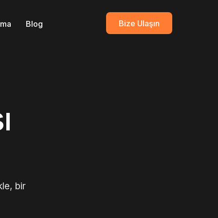
Bize Ulaşın
ırma
Blog
ı
le, bir