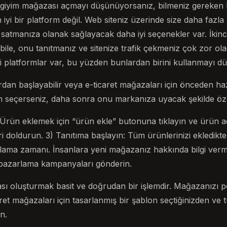
giyim mağazası açmayı düşünüyorsanız, bilmeniz gereken bir
çin iyi bir platform değil. Web siteniz üzerinde size daha faz
 satmanıza olanak sağlayacak daha iyi seçenekler var. İkincis
ile, onu tanıtmanız ve sitenize trafik çekmeniz çok zor olac
i platformlar var, bu yüzden bunlardan birini kullanmayı dü
fırdan başlayabilir veya e-ticaret mağazaları için önceden ha
lon seçerseniz, daha sonra onu markanıza uyacak şekilde özell
: Ürün eklemek için “ürün ekle” butonuna tıklayın ve ürün ad
ileri doldurun. 3) Tanıtıma başlayın: Tüm ürünlerinizi ekledi
lama zamanı. İnsanlara yeni mağazanız hakkında bilgi ver
 pazarlama kampanyaları gönderin.
sı oluşturmak basit ve doğrudan bir işlemdir. Mağazanızı p
et mağazaları için tasarlanmış bir şablon seçtiğinizden ve t
n.