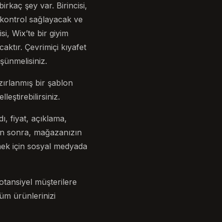
kaç şey var. Birincisi,
la kontrol sağlayacak ve
i, Wix’te bir giyim
aktır. Çevrimiçi kıyafet
şünmelisiniz.
zırlanmış bir şablon
eştirebilirsiniz.
ı, fiyat, açıklama,
kten sonra, mağazanızın
mek için sosyal medyada
otansiyel müşterilere
üm ürünlerinizi