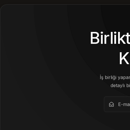
Birli
K
İş birliği yap
detaylı bi