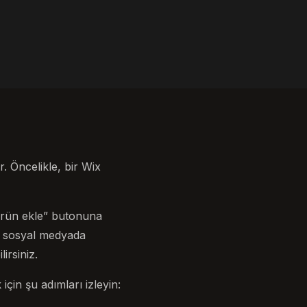
. Öncelikle, bir Wix
“ürün ekle” butonuna
zı sosyal medyada
rsiniz.
çin şu adımları izleyin: