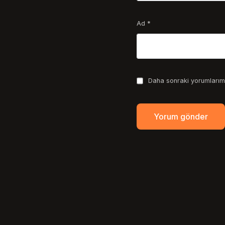
Ad
*
Daha sonraki yorumlarımd