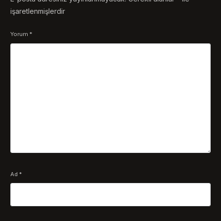
işaretlenmişlerdir
Yorum
*
Ad
*